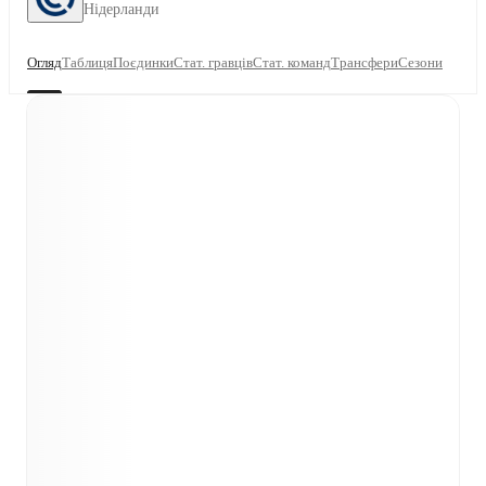
Нідерланди
Огляд
Таблиця
Поєдинки
Стат. гравців
Стат. команд
Трансфери
Сезони