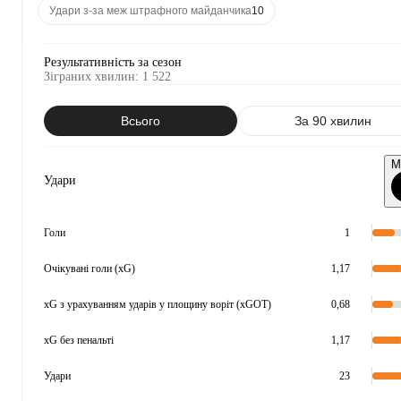
Удари з-за меж штрафного майданчика
10
Результативність за сезон
Зіграних хвилин
:
1 522
Всього
За 90 хвилин
М
Удари
Голи
1
Очікувані голи (xG)
1,17
xG з урахуванням ударів у площину воріт (xGOT)
0,68
xG без пенальті
1,17
Удари
23