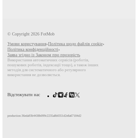
© Copyright
2026
FotMob
Умови користування
•
Політика щодо файлів cookie
•
Політика конфіденційності
•
Заява згідно із Законом про прозорість
Використання автоматичних сервісів (роботів,
пошукових роботів, індексації тощо), а також інших
методів для систематичного або регулярного
використання не дозволяється.
Відстежувати нас
production:36eda93b4438b099c2235a8b0351d2e8a67184d2