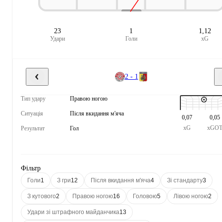
23
1
1,12
Удари
Голи
xG
2 - 1
Тип удару
Правою ногою
Ситуація
Після вкидання м'яча
0,07
0,05
xG
xGO
Результат
Гол
Фільтр
Голи
1
З гри
12
Після вкидання м'яча
4
Зі стандарту
3
З кутового
2
Правою ногою
16
Головою
5
Лівою ногою
2
Удари зі штрафного майданчика
13