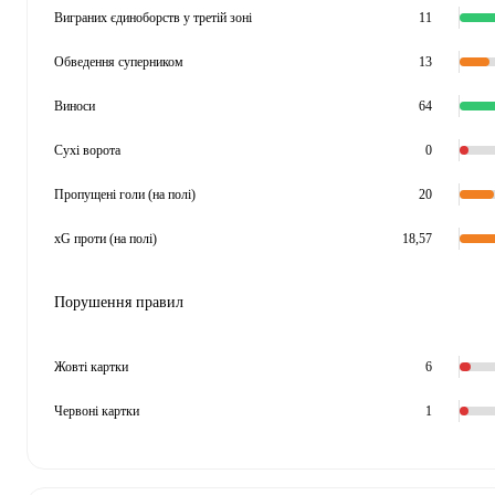
Виграних єдиноборств у третій зоні
11
Обведення суперником
13
Виноси
64
Сухі ворота
0
Пропущені голи (на полі)
20
xG проти (на полі)
18,57
Порушення правил
Жовті картки
6
Червоні картки
1