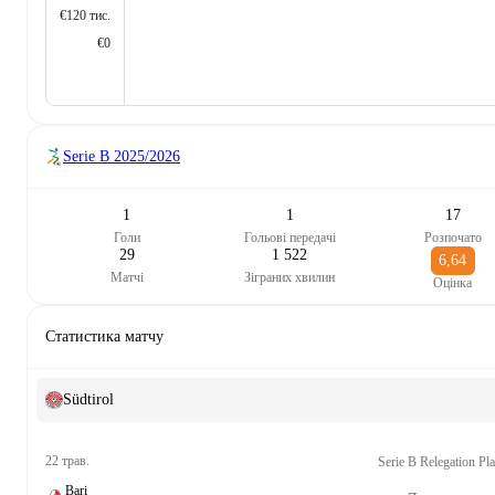
€120 тис.
€0
Serie B
2025/2026
1
1
17
Голи
Гольові передачі
Розпочато
29
1 522
6,64
Матчі
Зіграних хвилин
Оцінка
Статистика матчу
Südtirol
22 трав.
Serie B Relegation Pl
Bari