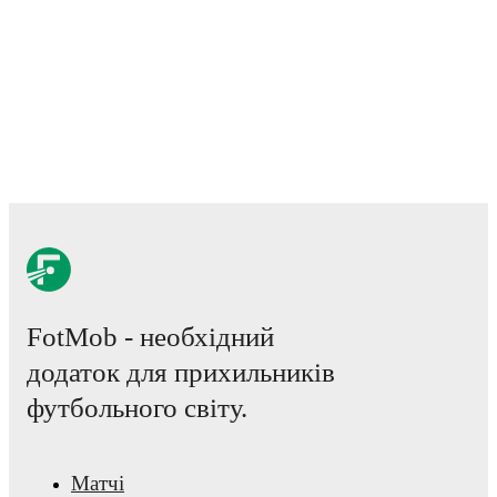
Throughout their career,
Karim Zedadka
has won
1
title
:
Serie 
(
2022/2023
)
with
Napoli
.
Karim Zedadka
has competed in
Serie B
,
Serie A
,
and
First
Division A
. Each league page on FotMob provides comprehen
coverage including standings, fixtures, top scorers, and detailed
team statistics.
FotMob provides comprehensive coverage of
Karim Zedadka
,
including career statistics, match-by-match ratings, transfer hist
market value trends, and detailed performance analytics.
Follo
Karim Zedadka to receive notifications about upcoming matche
goals, and other key events.
FotMob - необхідний
додаток для прихильників
футбольного світу.
Матчі