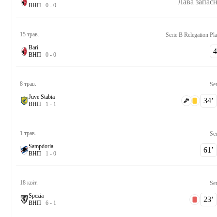
Лава запас
В
Н
П
0
-
0
15 трав.
Serie B Relegation Pl
Bari
4‎
В
Н
П
0
-
0
8 трав.
Ser
Juve Stabia
34‎’‎
В
Н
П
1
-
1
1 трав.
Ser
Sampdoria
61‎’‎
В
Н
П
1
-
0
18 квіт.
Ser
Spezia
23‎’‎
В
Н
П
6
-
1