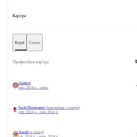
Кар'єра
Клуб
Сезон
Професійна кар'єра
Südtirol
лип. 2024 р. - зараз
Swift Hesperange
(повернення з оренди)
лип. 2024 р. - лип. 2024 р.
Ascoli
(в оренді)
січ. 2024 р. - черв. 2024 р.