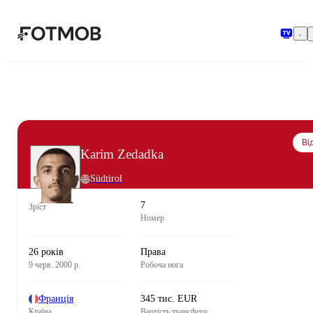
Перейти до основного вмісту
Ві
Karim Zedadka
Südtirol
7
Зріст
Номер
26 років
Права
9 черв. 2000 р.
Робоча нога
Франція
345 тис. EUR
Країна
Вартість трансферу