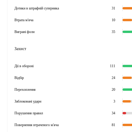
Дотики в штрафній суперника
31
Втрата м'яча
10
Виграні фоли
35
Захист
Дії в обороні
111
Відбір
24
Перехоплення
20
Заблоковані удари
3
Порушення правил
34
Повернення втраченого м'яча
81