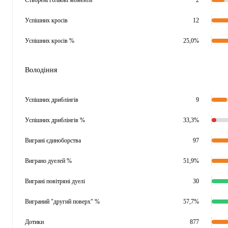
Створені гольові моменти
2
Успішних кросів
12
Успішних кросів %
25,0%
Володіння
Успішних дриблінгів
9
Успішних дриблінгів %
33,3%
Виграні єдиноборства
97
Виграно дуелей %
51,9%
Виграні повітряні дуелі
30
Виграний "другий поверх" %
57,7%
Дотики
877