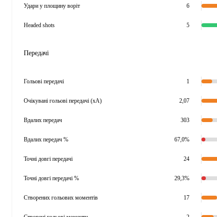
Удари у площину воріт
6
Headed shots
5
Передачі
Гольові передачі
1
Очікувані гольові передачі (xA)
2,07
Вдалих передач
303
Вдалих передач %
67,0%
Точні довгі передачі
24
Точні довгі передачі %
29,3%
Створених гольових моментів
17