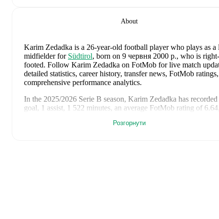
About
Karim Zedadka
is a 26-year-old football player who plays as a l
midfielder
for
Südtirol
, born on 9 червня 2000 р., who is right
footed
.
Follow Karim Zedadka on FotMob for live match updat
detailed statistics, career history, transfer news, FotMob ratings
comprehensive performance analytics.
In the
2025/2026
Serie B
season,
Karim Zedadka
has recorded
goal, 1 assist, 1 522 minutes, an average FotMob rating of 6.64
yellow cards, 1 red card
.
Розгорнути
Karim Zedadka
's
10
most recent matches are shown below. Vis
each match page for full details including lineups, match events
advanced statistics:
22 травня 2026 р.
:
0
-
0
draw
at home vs
Bari
(
unused substi
15 травня 2026 р.
:
0
-
0
draw
away at
Bari
(
4 minutes
)
8 травня 2026 р.
:
1
-
1
draw
at home vs
Juve Stabia
(
34 min
1 assist
,
1 yellow card
,
7.1 FotMob rating
)
1 травня 2026 р.
:
0
-
1
loss
away at
Sampdoria
(
61 minutes
,
FotMob rating
)