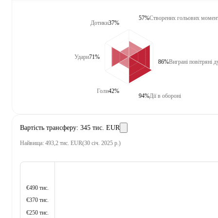
57%
Створених гольових момен
Дотики
37%
Удари
71%
86%
Виграні повітряні д
Голи
42%
94%
Дії в обороні
Вартість трансферу
:
345 тис. EUR
Найвища
:
493,2 тис. EUR
(
30 січ. 2025 р.
)
€490 тис.
€370 тис.
€250 тис.