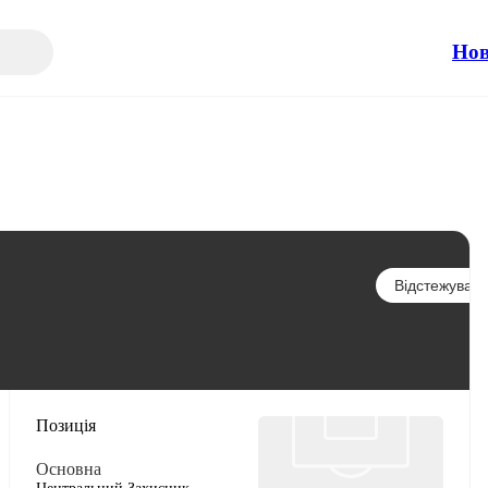
Но
Відстежувати
Позиція
Основна