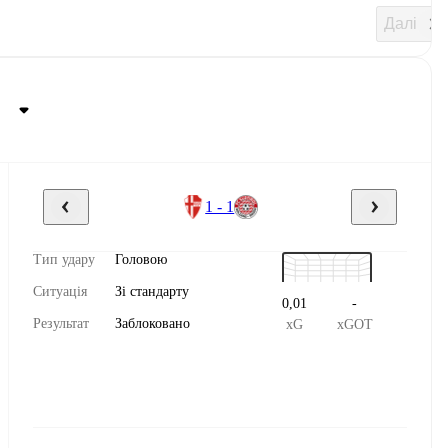
Далі
1 - 1
Тип удару
Головою
Ситуація
Зі стандарту
0,01
-
Результат
Заблоковано
xG
xGOT