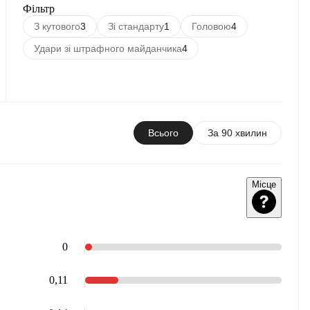
Фільтр
З кутового
3
Зі стандарту
1
Головою
4
Удари зі штрафного майданчика
4
Всього
За 90 хвилин
Місце
0
0,11