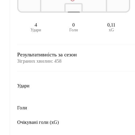
4
0
0,11
Удари
Голи
xG
Результативність за сезон
Зіграних хвилин
:
458
Удари
Голи
Очікувані голи (xG)