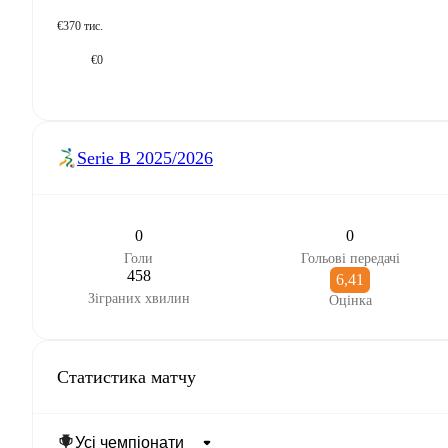
€370 тис.
€0
Serie B
2025/2026
0
0
Голи
Гольові передачі
458
6,41
Зіграних хвилин
Оцінка
Статистика матчу