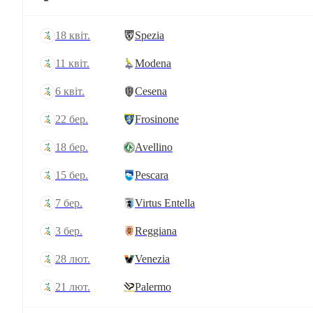
18 квіт.
Spezia
11 квіт.
Modena
6 квіт.
Cesena
22 бер.
Frosinone
18 бер.
Avellino
15 бер.
Pescara
7 бер.
Virtus Entella
3 бер.
Reggiana
28 лют.
Venezia
21 лют.
Palermo