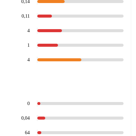
0,14
0,11
4
1
4
0
0,04
64