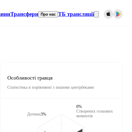
вини
Трансфери
ТБ трансляції
Про нас
Особливості гравця
Статистика в порівнянні з іншими центрбеками
0%
Створених гольових
Дотики
3%
моментів