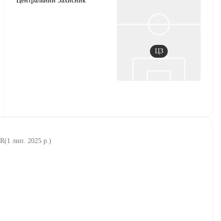
Центральний Захисник
ЦЗ
UR
(
1 лип. 2025 р.
)