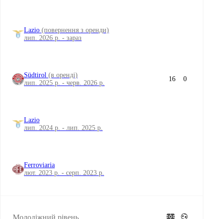
Lazio
(повернення з оренди)
лип. 2026 р. - зараз
Südtirol
(в оренді)
16
0
лип. 2025 р. - черв. 2026 р.
Lazio
лип. 2024 р. - лип. 2025 р.
Ferroviaria
лют. 2023 р. - серп. 2023 р.
Молодіжний рівень