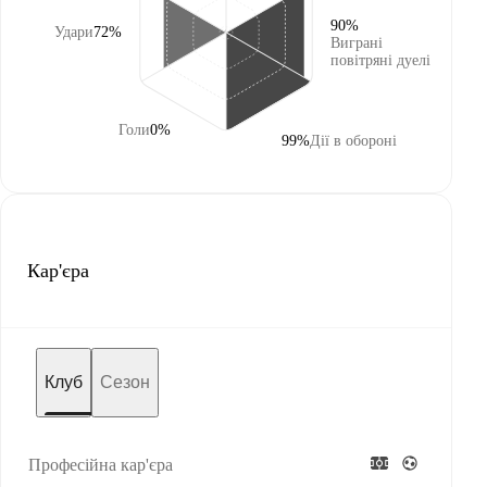
90%
Удари
72%
Виграні
повітряні дуелі
Голи
0%
99%
Дії в обороні
Кар'єра
Клуб
Сезон
Професійна кар'єра