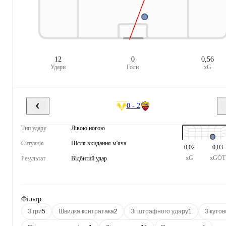
12
0
0,56
Удари
Голи
xG
0 - 2
Тип удару
Лівою ногою
Ситуація
Після вкидання м'яча
0,02
0,03
xG
xGOT
Результат
Відбитий удар
Фільтр
З гри
5
Швидка контратака
2
Зі штрафного удару
1
З кутов