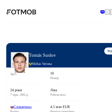
Перейти до основного вмісту
Ві
Tomás Suslov
Hellas Verona
10
Зріст
Номер
24 роки
Ліва
7 черв. 2002 р.
Робоча нога
Словаччина
4,5 млн EUR
Країна
Вартість трансферу