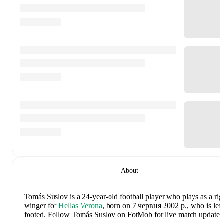
About
Tomás Suslov
is a 24-year-old football player who plays as a ri
winger
for
Hellas Verona
, born on 7 червня 2002 р., who is lef
footed
.
Follow Tomás Suslov on FotMob for live match update