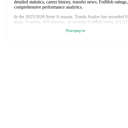
detailed statistics, career history, transfer news, FotMob ratings
comprehensive performance analytics.
In the
2025/2026
Serie A
season,
Tomás Suslov
has recorded
0
goals, 0 assists, 445 minutes, an average FotMob rating of 6.22
yellow card, 1 red card
.
Розгорнути
Tomás Suslov
's
10
most recent matches are shown below. Visit
each match page for full details including lineups, match events
advanced statistics:
5 червня 2026 р.
:
2
-
2
draw
at home vs
Montenegro
(
90
minutes
,
1 assist
)
1 червня 2026 р.
:
2
-
1
win
at home vs
Malta
(
67 minutes
,
1
yellow card
)
24 травня 2026 р.
:
0
-
2
loss
at home vs
Roma
(
58 minutes
,
FotMob rating
)
17 травня 2026 р.
:
1
-
1
draw
away at
Inter
(
61 minutes
,
6.4
FotMob rating
)
10 травня 2026 р.
:
0
-
1
loss
at home vs
Como
(
90 minutes
,
FotMob rating
)
3 травня 2026 р.
:
1
-
1
draw
away at
Juventus
(
71 minutes
,
FotMob rating
)
25 квітня 2026 р.
:
0
-
0
draw
at home vs
Lecce
(
62 minutes