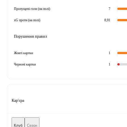
Пропущені голи (на полі)
7
xG проти (на полі)
8,91
Порушення правил
Жовті картки
1
Червоні картки
1
Кар'єра
Клуб
Сезон