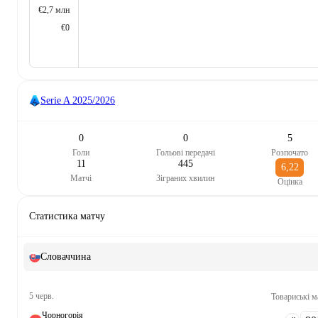
€2,7 млн
€0
Serie A
2025/2026
0
0
5
Голи
Гольові передачі
Розпочато
11
445
6,22
Матчі
Зіграних хвилин
Оцінка
Статистика матчу
Словаччина
5 черв.
Товариські м
Чорногорія