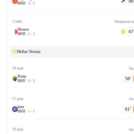
90‎’
В
Н
П
2
-
2
1 черв.
Товариські м
Мальта
67‎’
В
Н
П
2
-
1
Hellas Verona
24 трав.
Ser
Roma
58‎’‎
В
Н
П
0
-
2
17 трав.
Ser
Inter
61‎’‎
В
Н
П
1
-
1
10 трав.
Ser