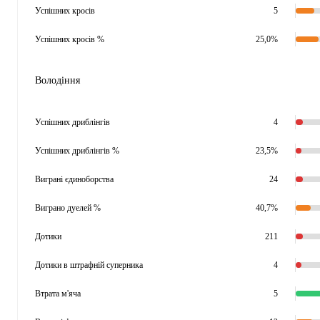
Успішних кросів
5
Успішних кросів %
25,0%
Володіння
Успішних дриблінгів
4
Успішних дриблінгів %
23,5%
Виграні єдиноборства
24
Виграно дуелей %
40,7%
Дотики
211
Дотики в штрафній суперника
4
Втрата м'яча
5