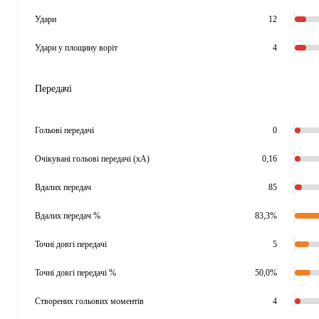
Удари
12
Удари у площину воріт
4
Передачі
Гольові передачі
0
Очікувані гольові передачі (xA)
0,16
Вдалих передач
85
Вдалих передач %
83,3%
Точні довгі передачі
5
Точні довгі передачі %
50,0%
Створених гольових моментів
4