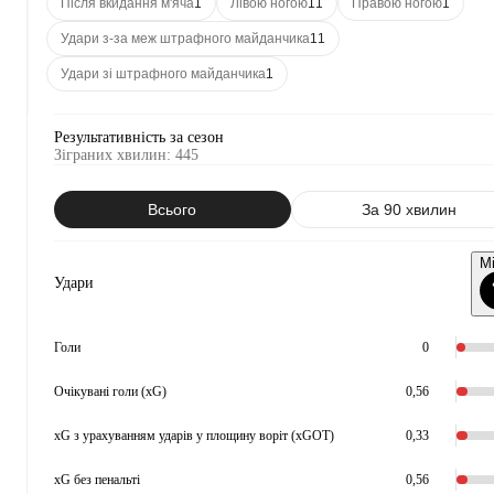
Після вкидання м'яча
1
Лівою ногою
11
Правою ногою
1
Удари з-за меж штрафного майданчика
11
Удари зі штрафного майданчика
1
Результативність за сезон
Зіграних хвилин
:
445
Всього
За 90 хвилин
М
Удари
Голи
0
Очікувані голи (xG)
0,56
xG з урахуванням ударів у площину воріт (xGOT)
0,33
xG без пенальті
0,56