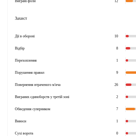
Виграні фоли
12
Захист
Дії в обороні
10
Відбір
8
Перехоплення
1
Порушення правил
9
Повернення втраченого м'яча
26
Виграних єдиноборств у третій зоні
2
Обведення суперником
7
Виноси
1
Сухі ворота
0