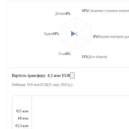
10%
Створених гольових момент
Дотики
4%
Удари
34%
0%
Виграні повітряні дуе
Голи
0%
13%
Дії в обороні
Вартість трансферу
:
4,5 млн EUR
Найвища
:
10,6 млн EUR
(
31 серп. 2022 р.
)
€11 млн
€8 млн
€5,3 млн