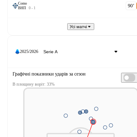
Como
90‎’‎
В
Н
П
0
-
1
Усі матчі
2025/2026
Графічні показники ударів за сезон
В площину воріт: 33%