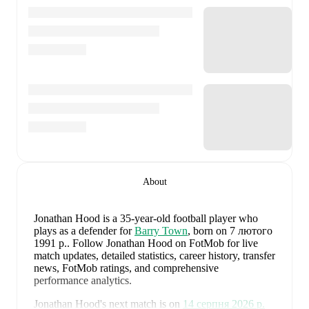
About
Jonathan Hood
is a 35-year-old football player who
plays as a defender
for
Barry Town
, born on 7 лютого
1991 р.
.
Follow Jonathan Hood on FotMob for live
match updates, detailed statistics, career history, transfer
news, FotMob ratings, and comprehensive
performance analytics.
Jonathan Hood
's next match is on
14 серпня 2026 р.