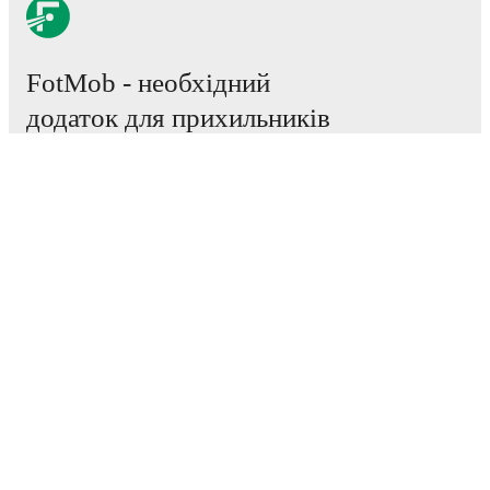
FotMob - необхідний
додаток для прихильників
футбольного світу.
Матчі
Новини
Трансферний Центр
Чутки
ТБ трансляції
Про нас
Кар'єра
Рекламувати
Lineup Builder
FAQ
Рейтинг FIFA серед чоловіків