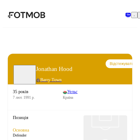
Перейти до основного вмісту
Відстежувати
Jonathan Hood
Barry Town
35 років
Уельс
7 лют. 1991 р.
Країна
Позиція
Основна
Defender