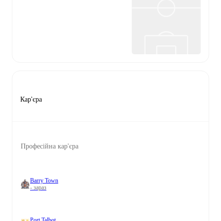
Кар'єра
Професійна кар'єра
Barry Town
- зараз
Port Talbot