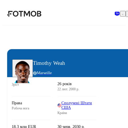
Перейти до основного вмісту
Timothy Weah
Marseille
26 років
Зріст
22 лют. 2000 р.
Права
Сполучені Штати
США
Робоча нога
Країна
18,3 млн EUR
30 черв. 2030 р.