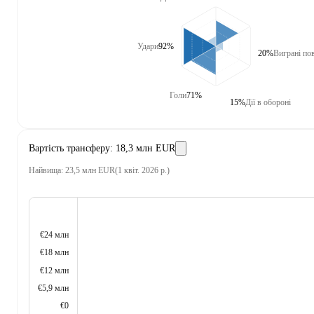
Удари
92%
20%
Виграні пов
Голи
71%
15%
Дії в обороні
Вартість трансферу
:
18,3 млн EUR
Найвища
:
23,5 млн EUR
(
1 квіт. 2026 р.
)
€24 млн
€18 млн
€12 млн
€5,9 млн
€0