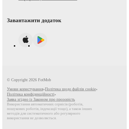
Завантажити додаток
© Copyright
2026
FotMob
Умови користування
•
Політика щодо файлів cookie
•
Політика конфіденційності
•
Заява згідно із Законом про прозорість
Використання автоматичних сервісів (роботів,
пошукових роботів, індексації тощо), а також інших
методів для систематичного або регулярного
використання не дозволяється.