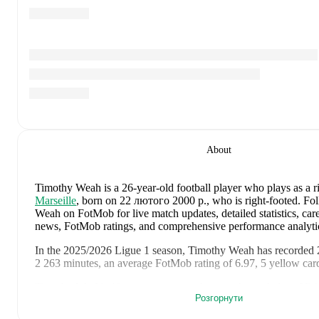
About
Timothy Weah
is a 26-year-old football player who plays as a 
Marseille
, born on 22 лютого 2000 р., who is right-footed
.
Fol
Weah on FotMob for live match updates, detailed statistics, caree
news, FotMob ratings, and comprehensive performance analyti
In the
2025/2026
Ligue 1
season,
Timothy Weah
has recorded
2 263 minutes, an average FotMob rating of 6.97, 5 yellow car
Timothy Weah
's
10
most recent matches are shown below. Visi
Розгорнути
for full details including lineups, match events, and advanced sta