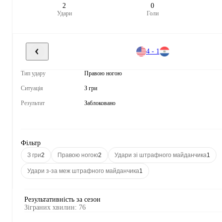
2
0
Удари
Голи
4 - 1
Тип удару
Правою ногою
Ситуація
З гри
Результат
Заблоковано
Фільтр
З гри
2
Правою ногою
2
Удари зі штрафного майданчика
1
Удари з-за меж штрафного майданчика
1
Результативність за сезон
Зіграних хвилин
:
76