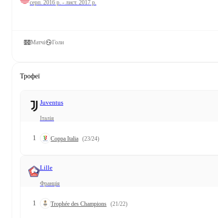
серп. 2016 р. - лист. 2017 р.
Матчі
Голи
Трофеї
Juventus
Італія
1
Coppa Italia
(23/24)
Lille
Франція
1
Trophée des Champions
(21/22)