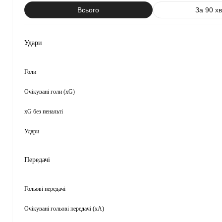
Всього
За 90 х
Удари
Голи
Очікувані голи (xG)
xG без пенальті
Удари
Передачі
Гольові передачі
Очікувані гольові передачі (xA)