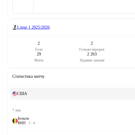
Ligue 1
2025/2026
2
2
Голи
Гольові передачі
29
2 263
Матчі
Зіграних хвилин
Статистика матчу
США
7 лип.
Бельгія
В
Н
П
1
-
4