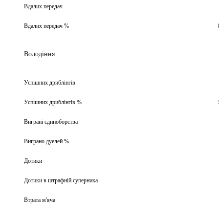
Вдалих передач
Вдалих передач %
Володіння
Успішних дриблінгів
Успішних дриблінгів %
Виграні єдиноборства
Виграно дуелей %
Дотики
Дотики в штрафній суперника
Втрата м'яча