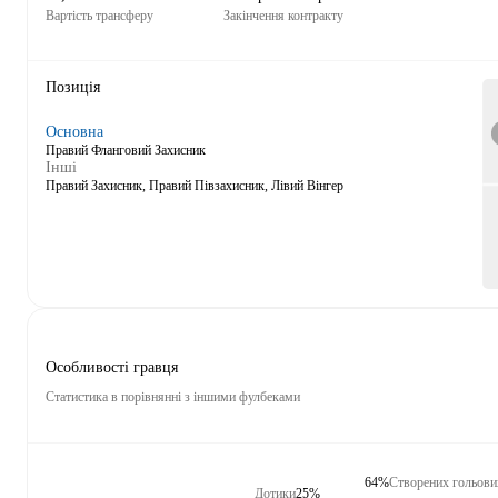
Вартість трансферу
Закінчення контракту
Позиція
Основна
Правий Фланговий Захисник
Інші
Правий Захисник, Правий Півзахисник, Лівий Вінгер
Особливості гравця
Статистика в порівнянні з іншими фулбеками
64%
Створених гольови
Дотики
25%