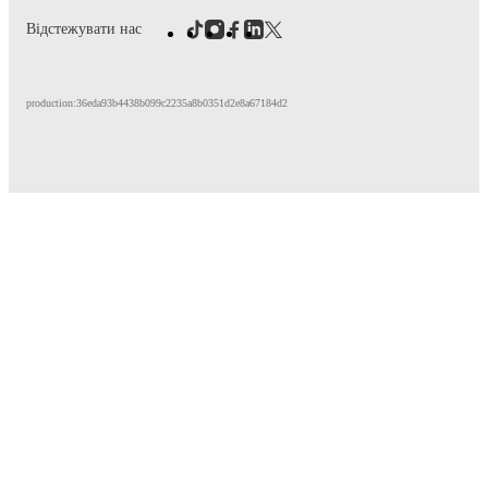
Відстежувати нас
production:36eda93b4438b099c2235a8b0351d2e8a67184d2