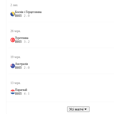
2 лип.
Боснія і Герцеговина
В
Н
П
2
-
0
26 черв.
Туреччина
В
Н
П
3
-
2
19 черв.
Австралія
В
Н
П
2
-
0
13 черв.
Парагвай
В
Н
П
4
-
1
Усі матчі