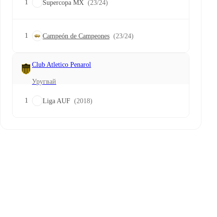
1
Supercopa MX
(23/24)
1
Campeón de Campeones
(23/24)
Club Atletico Penarol
Уругвай
1
Liga AUF
(2018)