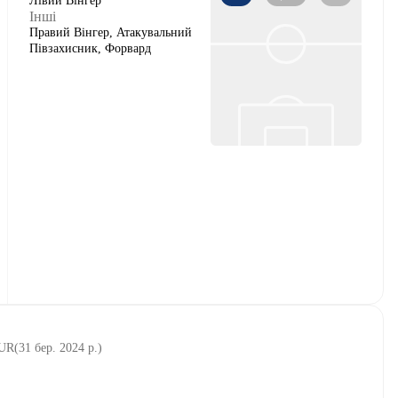
Лівий Вінгер
Інші
Правий Вінгер, Атакувальний
Півзахисник, Форвард
EUR
(
31 бер. 2024 р.
)