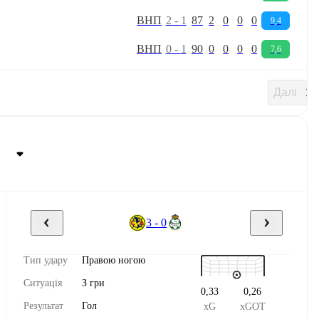
В
Н
П
2
-
1
87
2
0
0
0
9,4
В
Н
П
0
-
1
90
0
0
0
0
7,6
Далі
3 - 0
Тип удару
Правою ногою
Ситуація
З гри
0,33
0,26
Результат
Гол
xG
xGOT