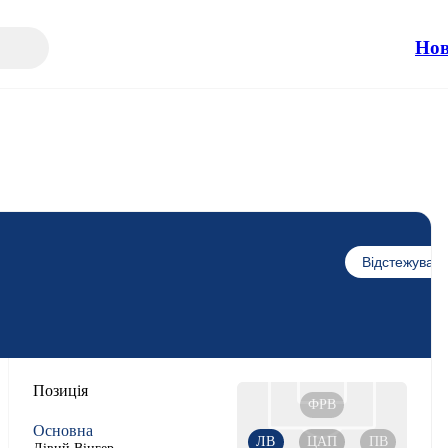
Но
Відстежувати
Позиція
ФРВ
Основна
ЛВ
ЦАП
ПВ