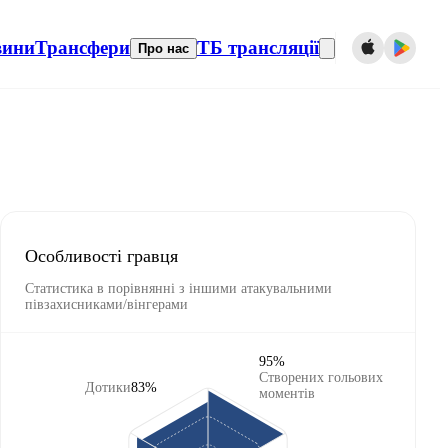
вини
Трансфери
ТБ трансляції
Про нас
Особливості гравця
Статистика в порівнянні з іншими атакувальними
півзахисниками/вінгерами
95%
Створених гольових
Дотики
83%
моментів