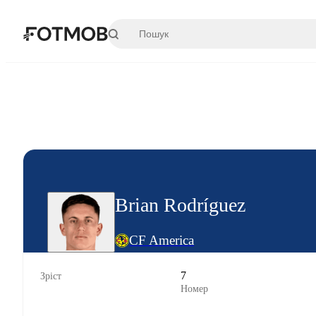
Перейти до основного вмісту
Brian Rodríguez
CF America
7
Зріст
Номер