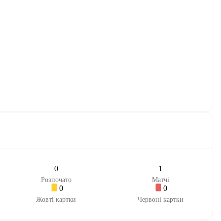
0
1
Розпочато
Матчі
0
0
Жовті картки
Червоні картки