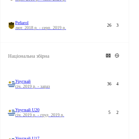
Peñarol
26
3
лют. 2018 р. - серп. 2019 р.
Національна збірна
Уругвай
36
4
січ. 2019 р. - зараз
Уругвай U20
5
2
січ. 2019 р. - груд. 2019 р.
Уругвай U17