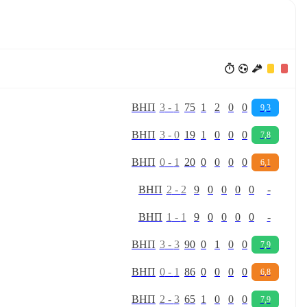
В
Н
П
3
-
1
75
1
2
0
0
9,3
В
Н
П
3
-
0
19
1
0
0
0
7,8
В
Н
П
0
-
1
20
0
0
0
0
6,1
В
Н
П
2
-
2
9
0
0
0
0
-
В
Н
П
1
-
1
9
0
0
0
0
-
В
Н
П
3
-
3
90
0
1
0
0
7,9
В
Н
П
0
-
1
86
0
0
0
0
6,8
В
Н
П
2
-
3
65
1
0
0
0
7,9