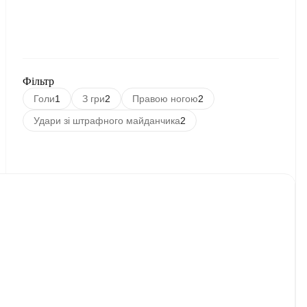
Фільтр
Голи
1
З гри
2
Правою ногою
2
Удари зі штрафного майданчика
2