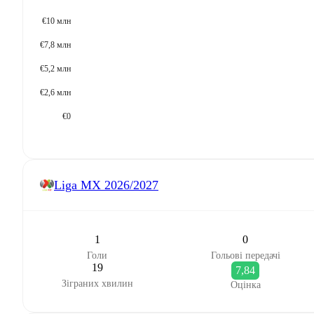
€10 млн
€7,8 млн
€5,2 млн
€2,6 млн
€0
Liga MX
2026/2027
1
0
Голи
Гольові передачі
19
7,84
Зіграних хвилин
Оцінка