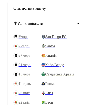
Статистика матчу
учора
San Diego FC
2 серп.
Santos
27 черв.
Іспанія
21 черв.
Кабо-Верде
15 черв.
Саудівська Аравія
11 трав.
Pumas
26 квіт.
Atlas
22 квіт.
León