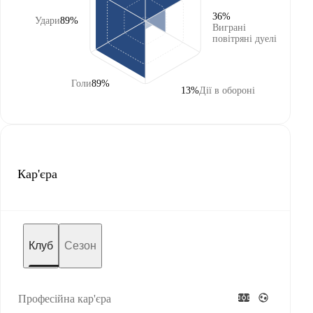
36%
Удари
89%
Виграні
повітряні дуелі
Голи
89%
13%
Дії в обороні
Кар'єра
Клуб
Сезон
Професійна кар'єра