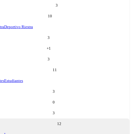
3
10
tra
Deportivo Riestra
3
+
1
3
11
tes
Estudiantes
3
0
3
12