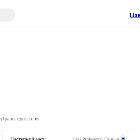
Но
д
Трансфери
Історія
Наступний матч
Liga Profesional Clausura