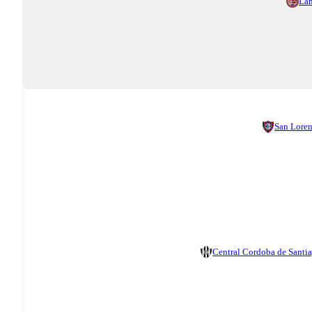
La
San Lore
Central Cordoba de Santi