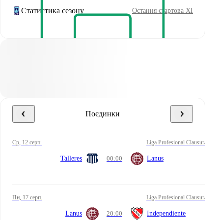
Статистика сезону
Остання стартова XI
Поєдинки
ср, 12 серп.
Liga Profesional Clausura
Talleres
00:00
Lanus
пн, 17 серп.
Liga Profesional Clausura
Lanus
20:00
Independiente