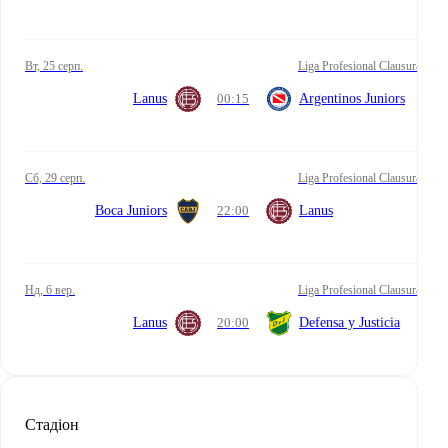
вт, 25 серп.
Liga Profesional Clausura
Lanus
00:15
Argentinos Juniors
сб, 29 серп.
Liga Profesional Clausura
Boca Juniors
22:00
Lanus
нд, 6 вер.
Liga Profesional Clausura
Lanus
20:00
Defensa y Justicia
Стадіон