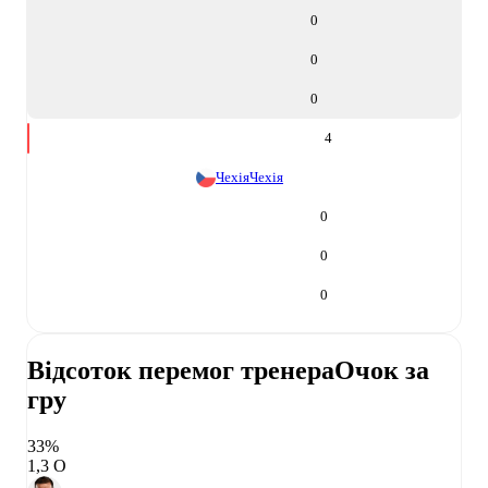
0
0
0
4
Чехія
Чехія
0
0
0
Відсоток перемог тренера
Очок за
гру
33%
1,3 О