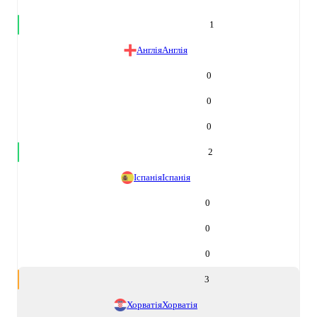
1
Англія
Англія
0
0
0
2
Іспанія
Іспанія
0
0
0
3
Хорватія
Хорватія