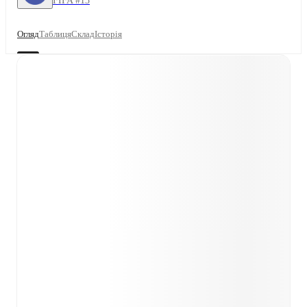
FIFA #13
Огляд
Таблиця
Склад
Історія