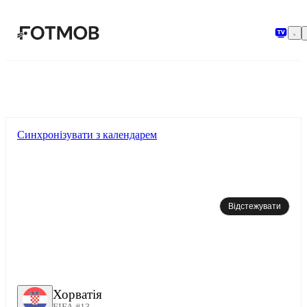
Перейти до основного вмісту
Синхронізувати з календарем
Відстежувати
Хорватія