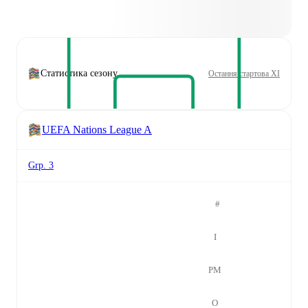
Статистика сезону
Остання стартова XI
UEFA Nations League A
Grp. 3
#
І
РМ
О