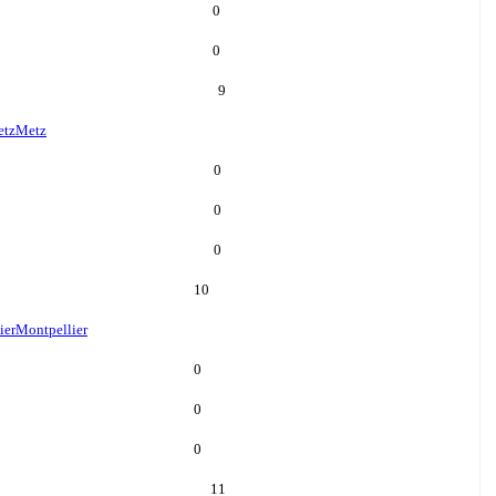
0
0
9
tz
Metz
0
0
0
10
ier
Montpellier
0
0
0
11