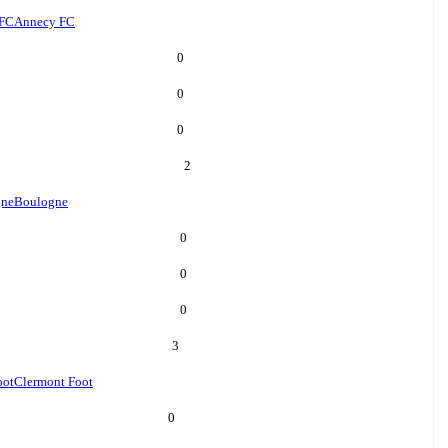
 FC
Annecy FC
0
0
0
2
gne
Boulogne
0
0
0
3
oot
Clermont Foot
0