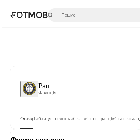
Перейти до основного вмісту
Pau
Франція
Огляд
Таблиця
Поєдинки
Склад
Стат. гравців
Стат. коман
Форма команди