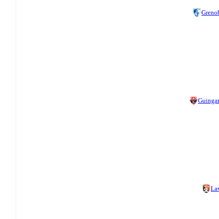
Greno
Guinga
La