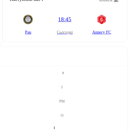
18:45
Pau
сьогодні
Annecy FC
#
І
РМ
О
1