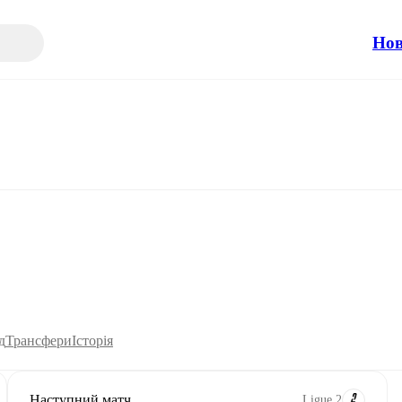
Но
д
Трансфери
Історія
Наступний матч
Ligue 2