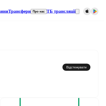
вини
Трансфери
ТБ трансляції
Про нас
Синхронізувати з календарем
Відстежувати