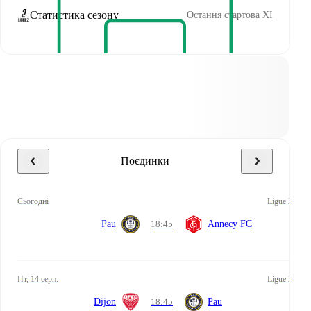
Статистика сезону
Остання стартова XI
Поєдинки
сьогодні
Ligue 2
Pau
18:45
Annecy FC
пт, 14 серп.
Ligue 2
Dijon
18:45
Pau