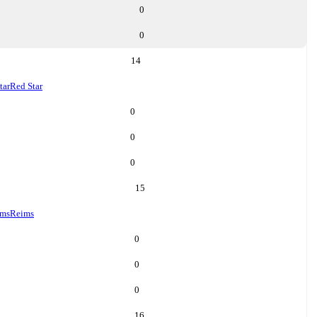
0
0
14
tar
Red Star
0
0
0
15
ims
Reims
0
0
0
16