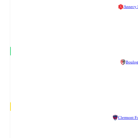
Annecy
Boulo
Clermont F