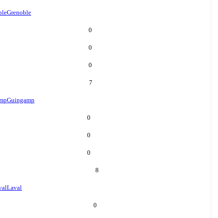
ble
Grenoble
0
0
0
7
mp
Guingamp
0
0
0
8
val
Laval
0