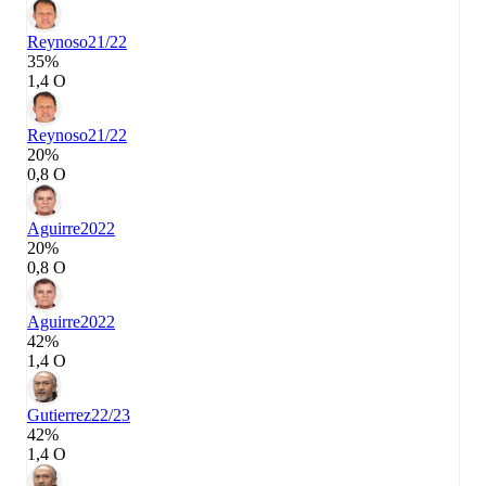
Reynoso
21/22
35%
1,4 О
Reynoso
21/22
20%
0,8 О
Aguirre
2022
20%
0,8 О
Aguirre
2022
42%
1,4 О
Gutierrez
22/23
42%
1,4 О