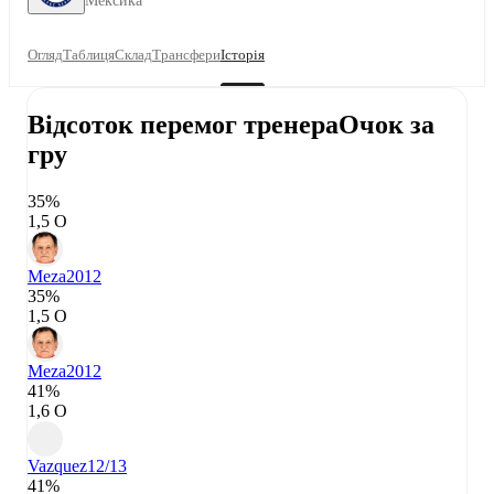
Мексика
Огляд
Таблиця
Склад
Трансфери
Історія
Відсоток перемог тренера
Очок за
гру
35%
1,5 О
Meza
2012
35%
1,5 О
Meza
2012
41%
1,6 О
Vazquez
12/13
41%