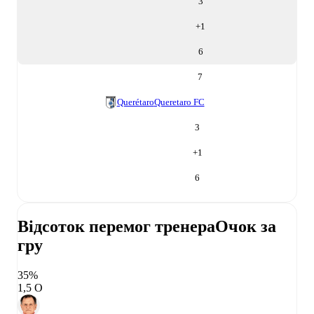
3
+
1
6
7
Querétaro
Queretaro FC
3
+
1
6
Відсоток перемог тренера
Очок за
гру
35%
1,5 О