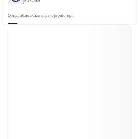
Мексика
Огляд
Таблиця
Склад
Трансфери
Історія