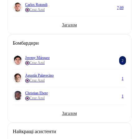
Carlos Rotondi
7,69
Cruz Azul
Загалом
Бомбардири
Jeremy Márquez
2
Cruz Azul
Agustín Palavecino
1
Cruz Azul
Christian Ebere
1
Cruz Azul
Загалом
Найкращі асистенти