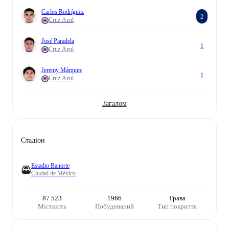
Carlos Rodríguez
2
Cruz Azul
José Paradela
1
Cruz Azul
Jeremy Márquez
1
Cruz Azul
Загалом
Стадіон
Estadio Banorte
Ciudad de México
87 523
1966
Трава
Місткість
Побудований
Тип покриття