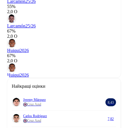
Larcamón
25/26
55%
2,0 О
Larcamón
25/26
67%
2,0 О
Huiqui
2026
67%
2,0 О
Huiqui
2026
Найкращі оцінки
Jeremy Márquez
8,43
Cruz Azul
Carlos Rodríguez
7,82
Cruz Azul