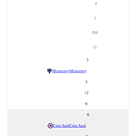
#
І
РМ
О
5
Monterrey
Monterrey
3
+
2
6
6
Cruz Azul
Cruz Azul