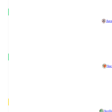
Are
Asc
Avell