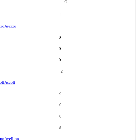
О
1
zzo
Arezzo
0
0
0
2
oli
Ascoli
0
0
0
3
ino
Avellino