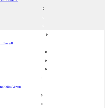
0
0
0
9
oli
Empoli
0
0
0
10
ona
Hellas Verona
0
0