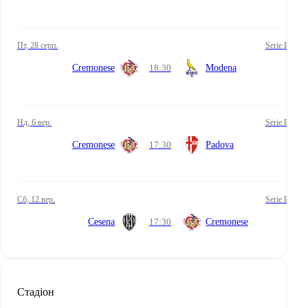
пт, 28 серп.
Serie B
Cremonese
18:30
Modena
нд, 6 вер.
Serie B
Cremonese
17:30
Padova
сб, 12 вер.
Serie B
Cesena
17:30
Cremonese
Стадіон