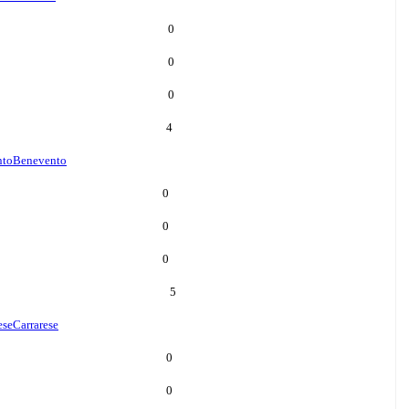
0
0
0
4
nto
Benevento
0
0
0
5
ese
Carrarese
0
0