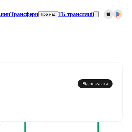
вини
Трансфери
ТБ трансляції
Про нас
Синхронізувати з календарем
Відстежувати