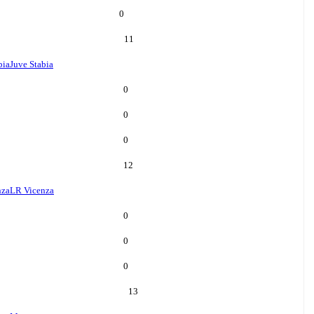
0
11
bia
Juve Stabia
0
0
0
12
nza
LR Vicenza
0
0
0
13