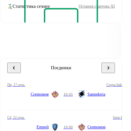
Статистика сезону
Остання стартова XI
Поєдинки
пн, 17 серп.
Coppa Italia
Cremonese
18:45
Sampdoria
сб, 22 серп.
Serie B
Empoli
19:00
Cremonese