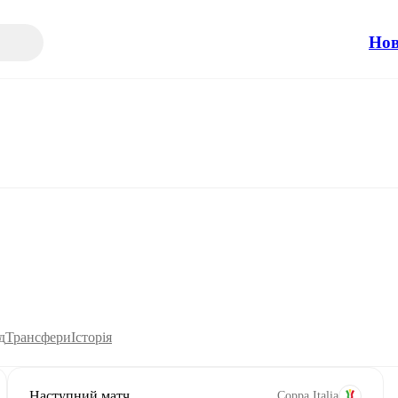
Но
д
Трансфери
Історія
Наступний матч
Coppa Italia