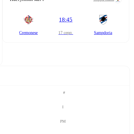
18:45
Cremonese
17 серп.
Sampdoria
#
І
РМ