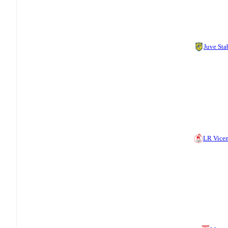
Juve Sta
LR Vice