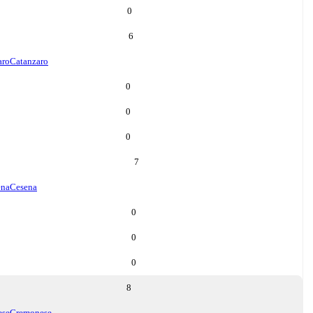
0
6
aro
Catanzaro
0
0
0
7
ena
Cesena
0
0
0
8
ese
Cremonese