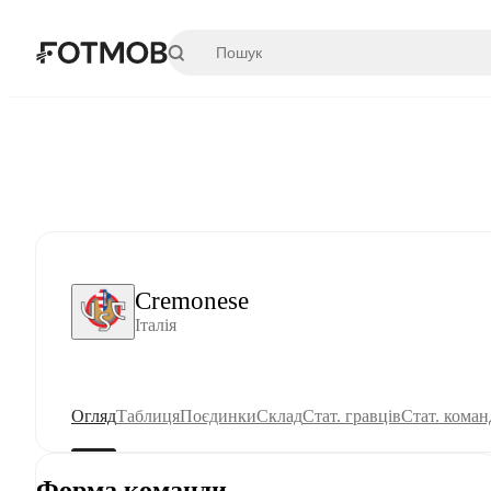
Перейти до основного вмісту
Cremonese
Італія
Огляд
Таблиця
Поєдинки
Склад
Стат. гравців
Стат. коман
Форма команди