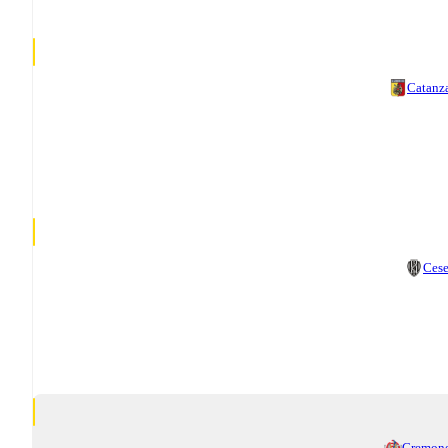
Catanz
Ces
Cremon