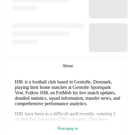
About
HIK is a football club
based in Gentofte, Denmark
,
playing their home matches at Gentofte Sportspark
Vest
.
Follow HIK on FotMob for live match updates,
detailed statistics, squad information, transfer news, and
comprehensive performance analytics.
HIK
have been in
a difficult spell
recently, winning
1
of their last
5
matches (
20
% win rate). They have
scored
6
goals
and conceded
15
during this period.
Розгорнути
However, defensive frailties have been a concern,