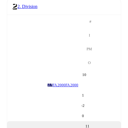
2. Division
#
І
РМ
О
10
FA 2000
FA 2000
1
-2
0
11