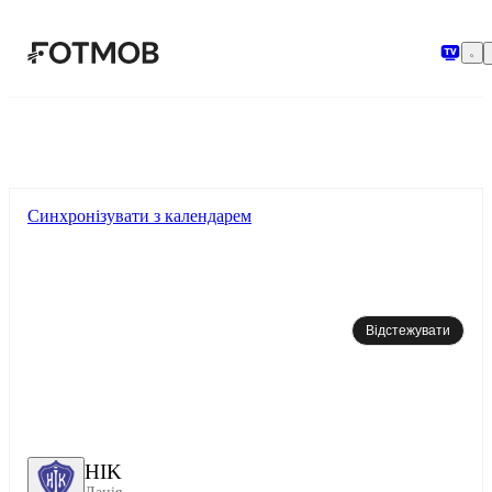
Перейти до основного вмісту
Синхронізувати з календарем
Відстежувати
HIK