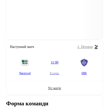
Наступний матч
2. Division
11:00
Næstved
9 серп.
HIK
Усі матчі
Форма команди