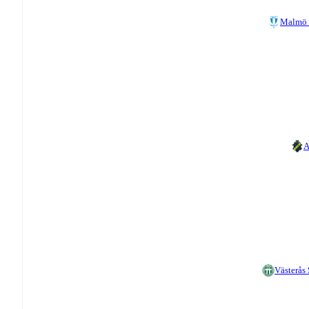
Malmö 
A
Västerås