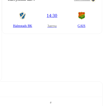
14:30
Halmstads BK
завтра
GAIS
#