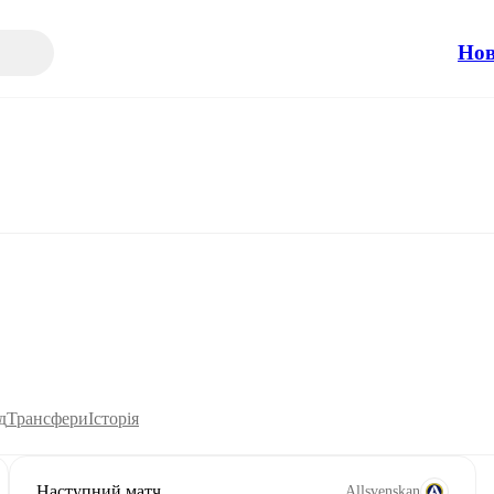
Но
д
Трансфери
Історія
Наступний матч
Allsvenskan