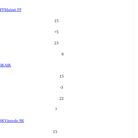
FF
Malmö FF
15
+
5
23
6
IK
AIK
15
-3
22
7
 SK
Västerås SK
15