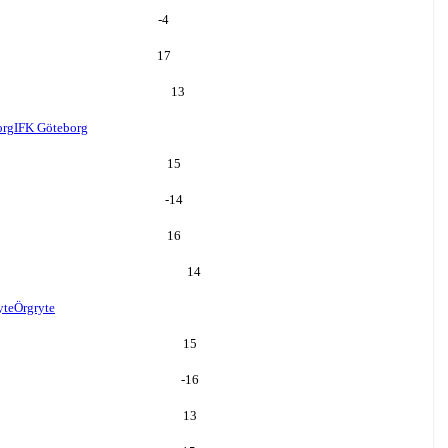
-4
17
13
org
IFK Göteborg
15
-14
16
14
yte
Örgryte
15
-16
13