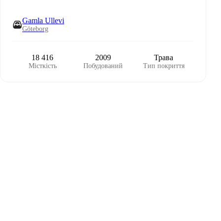
Gamla Ullevi
Göteborg
18 416
2009
Трава
Місткість
Побудований
Тип покриття