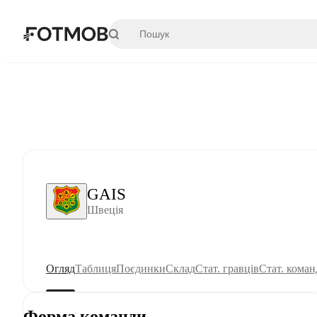
Перейти до основного вмісту
GAIS
Швеція
Огляд
Таблиця
Поєдинки
Склад
Стат. гравців
Стат. коман
Форма команди