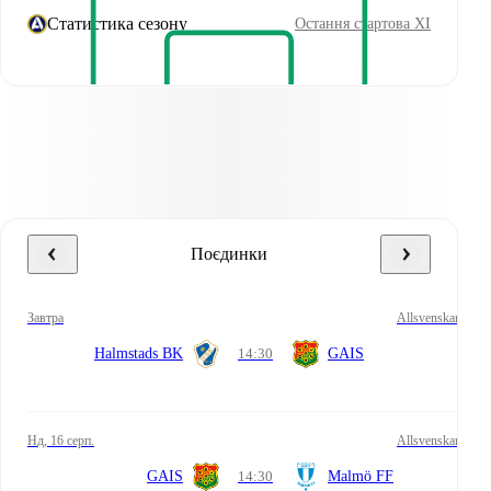
Статистика сезону
Остання стартова XI
Поєдинки
завтра
Allsvenskan
Halmstads BK
14:30
GAIS
нд, 16 серп.
Allsvenskan
GAIS
14:30
Malmö FF