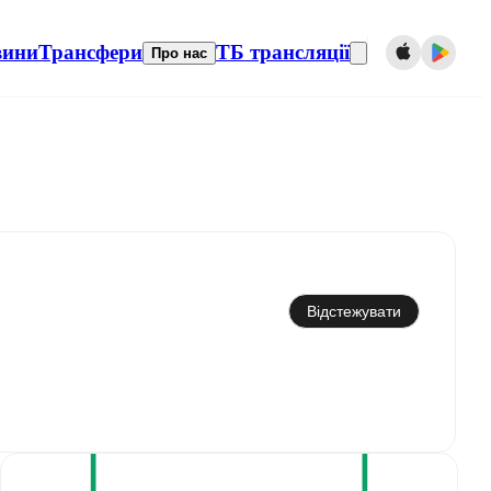
вини
Трансфери
ТБ трансляції
Про нас
Синхронізувати з календарем
Відстежувати