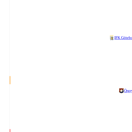
IFK Göteb
Örgr