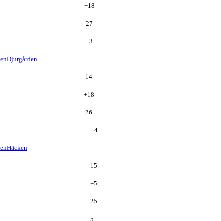
+
18
27
3
den
Djurgården
14
+
18
26
4
ken
Häcken
15
+
5
25
5