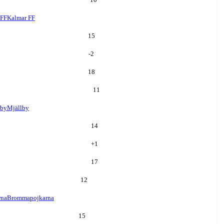
 FF
Kalmar FF
15
-2
18
11
lby
Mjällby
14
+
1
17
12
rna
Brommapojkarna
15