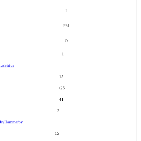
І
РМ
О
1
ius
Sirius
15
+
25
41
2
by
Hammarby
15