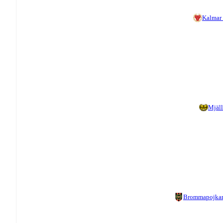
Kalmar
Mjäl
Brommapojka