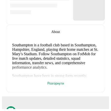
About
Southampton is a football club
based in Southampton,
Hampshire, England
, playing their home matches at St.
Mary's Stadium
.
Follow Southampton on FotMob for
live match updates, detailed statistics, squad
information, transfer news, and comprehensive
performance analytics.
Southampton
have been in
strong form
recently,
winning
3
of their last
3
matches (
100
% win rate).
Розгорнути
They have scored
6
goals
and conceded
2
during this
period.
Overall, they have shown good attacking threat.
Defensively, they have been solid, conceding an
average of 0.7 goals per game.
In the
Club Friendlies
,
their recent results include
a
3
-
1
win against
Eastleigh
,
a
1
-
0
win against
Eintracht Braunschweig
, and
a
2
-
1