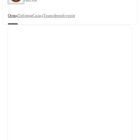
Англія
Огляд
Таблиця
Склад
Трансфери
Історія