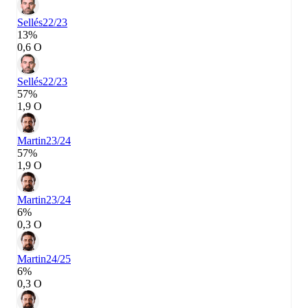
Sellés
22/23
13%
0,6 О
Sellés
22/23
57%
1,9 О
Martin
23/24
57%
1,9 О
Martin
23/24
6%
0,3 О
Martin
24/25
6%
0,3 О