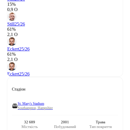
15%
0,9 О
Still
25/26
61%
2,1 О
Eckert
25/26
61%
2,1 О
Eckert
25/26
Стадіон
St. Mary's Stadium
Southampton, Hampshire
32 689
2001
Трава
Місткість
Побудований
Тип покриття