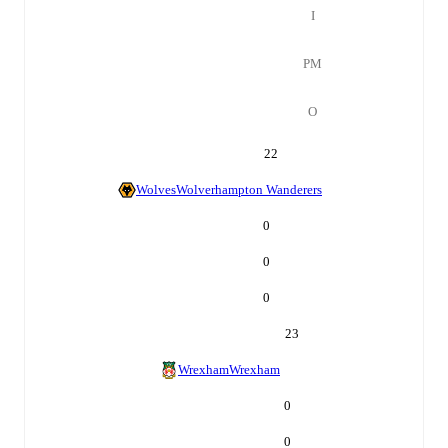
І
РМ
О
22
Wolves
Wolverhampton Wanderers
0
0
0
23
Wrexham
Wrexham
0
0