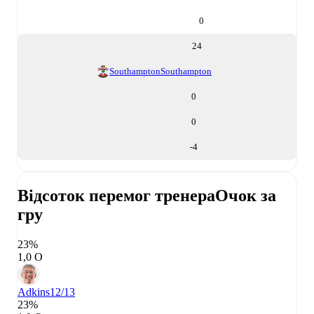
0
24
Southampton
Southampton
0
0
-4
Відсоток перемог тренера
Очок за
гру
23%
1,0 О
Adkins
12/13
23%