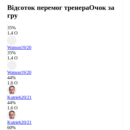
Відсоток перемог тренера
Очок за
гру
35%
1,4 О
Watson
19/20
35%
1,4 О
Watson
19/20
44%
1,6 О
Kutrieb
20/21
44%
1,6 О
Kutrieb
20/21
60%