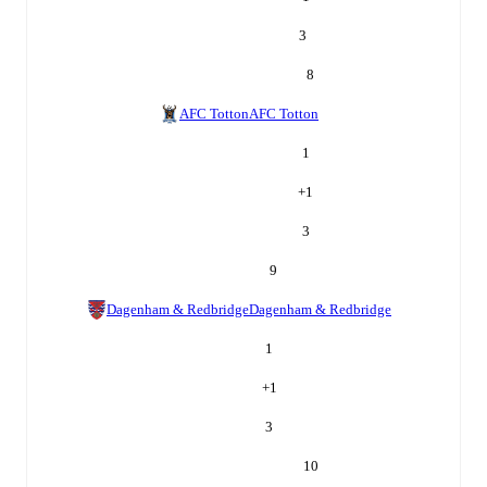
3
8
AFC Totton
AFC Totton
1
+
1
3
9
Dagenham & Redbridge
Dagenham & Redbridge
1
+
1
3
10