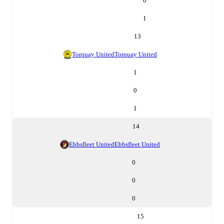
0
1
13
Torquay United
Torquay United
1
0
1
14
Ebbsfleet United
Ebbsfleet United
0
0
0
15