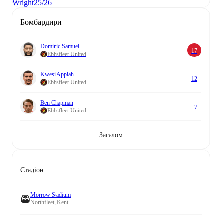
Wright
25/26
Бомбардири
Dominic Samuel
17
Ebbsfleet United
Kwesi Appiah
12
Ebbsfleet United
Ben Chapman
7
Ebbsfleet United
Загалом
Стадіон
Morrow Stadium
Northfleet, Kent