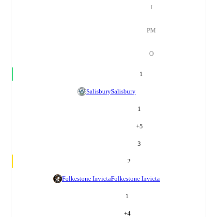
І
РМ
О
1
Salisbury
Salisbury
1
+
5
3
2
Folkestone Invicta
Folkestone Invicta
1
+
4