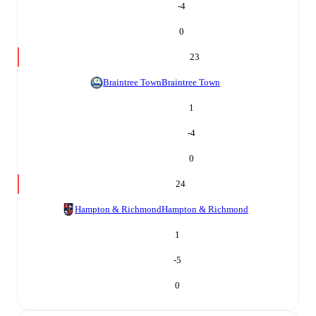
-4
0
23
Braintree Town
Braintree Town
1
-4
0
24
Hampton & Richmond
Hampton & Richmond
1
-5
0