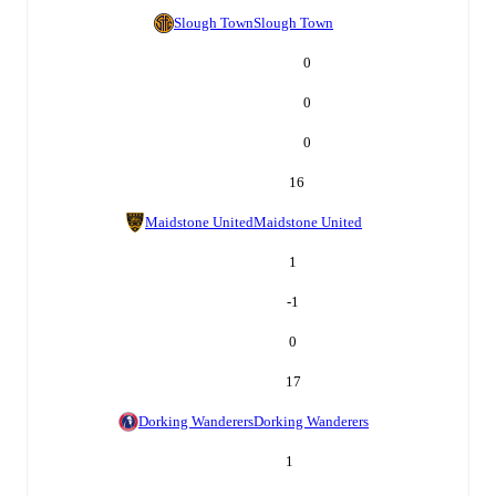
Slough Town
Slough Town
0
0
0
16
Maidstone United
Maidstone United
1
-1
0
17
Dorking Wanderers
Dorking Wanderers
1