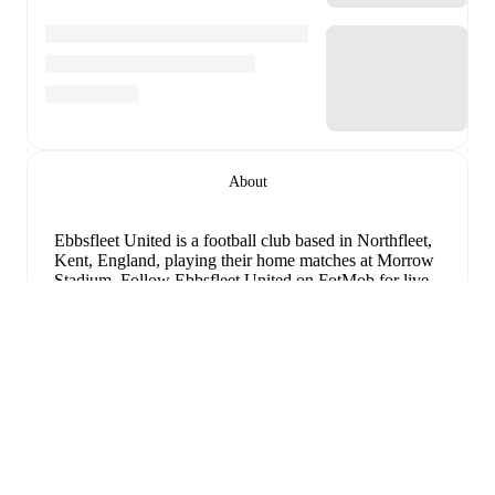
About
Ebbsfleet United is a football club
based in Northfleet,
Kent, England
, playing their home matches at Morrow
Stadium
.
Follow Ebbsfleet United on FotMob for live
match updates, detailed statistics, squad information,
transfer news, and comprehensive performance
analytics.
Dominic Samuel
leads
Ebbsfleet United
's scoring
in
league play
with
17
goals
this season.
Kwesi Appiah
Розгорнути
has contributed
12
, while
Ben Chapman
has added
7
.
Upcoming fixtures for
Ebbsfleet United
:
8 серпня 2026 р.
:
National League South
-
at