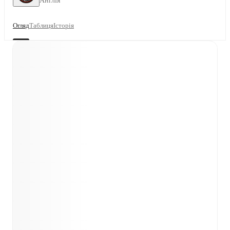
Англія
Огляд
Таблиця
Історія