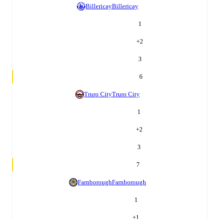
Billericay
Billericay
1
+
2
3
6
Truro City
Truro City
1
+
2
3
7
Farnborough
Farnborough
1
+
1