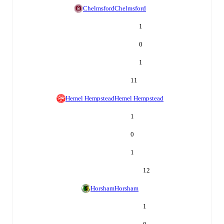
Chelmsford
Chelmsford
1
0
1
11
Hemel Hempstead
Hemel Hempstead
1
0
1
12
Horsham
Horsham
1