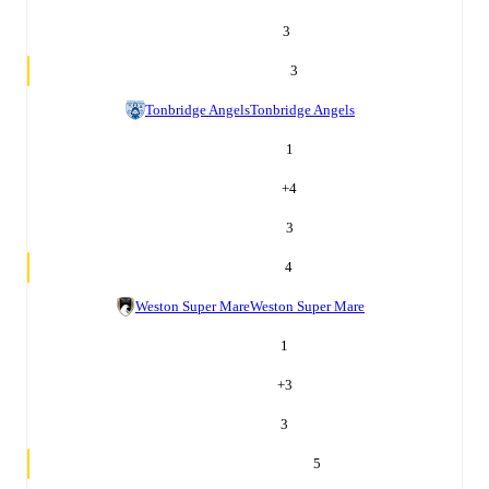
3
3
Tonbridge Angels
Tonbridge Angels
1
+
4
3
4
Weston Super Mare
Weston Super Mare
1
+
3
3
5