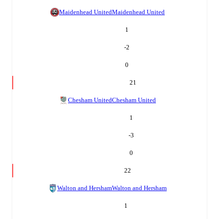
Maidenhead United
Maidenhead United
1
-2
0
21
Chesham United
Chesham United
1
-3
0
22
Walton and Hersham
Walton and Hersham
1