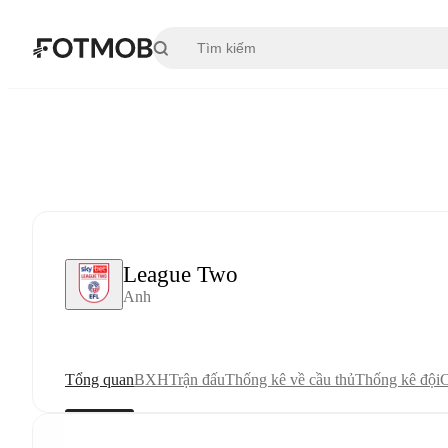
Chuyển đến nội dung chính
League Two
Anh
Tổng quan
BXH
Trận đấu
Thống kê về cầu thủ
Thống kê đội
C