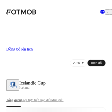
Chuyển đến nội dung chính
Đồng bộ lên lịch
Theo dõi
Icelandic Cup
Iceland
Tổng quan
Loại trực tiếp
Trận đấu
Mùa giải