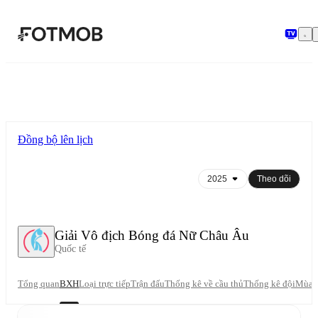
Chuyển đến nội dung chính
Đồng bộ lên lịch
Theo dõi
Giải Vô địch Bóng đá Nữ Châu Âu
Quốc tế
Tổng quan
BXH
Loại trực tiếp
Trận đấu
Thống kê về cầu thủ
Thống kê đội
Mùa g