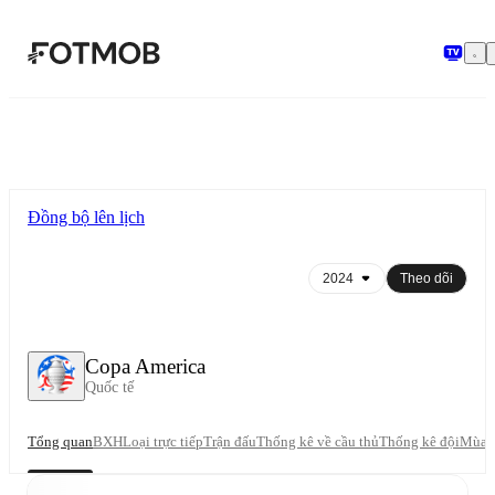
Chuyển đến nội dung chính
Đồng bộ lên lịch
Theo dõi
Copa America
Quốc tế
Tổng quan
BXH
Loại trực tiếp
Trận đấu
Thống kê về cầu thủ
Thống kê đội
Mùa g