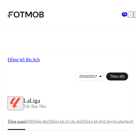
Chuyển đến nội dung chính
Đồng bộ lên lịch
Theo dõi
LaLiga
Tây Ban Nha
Tổng quan
BXH
Trận đấu
Thống kê về cầu thủ
Thống kê đội
Chuyển nhượng
Mù