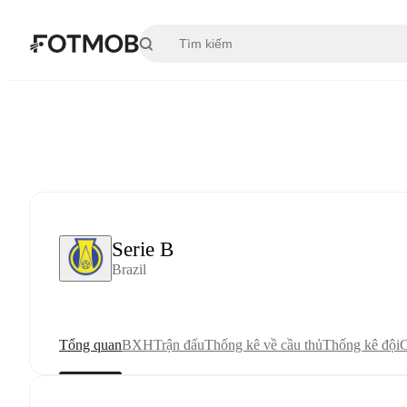
Chuyển đến nội dung chính
Serie B
Brazil
Tổng quan
BXH
Trận đấu
Thống kê về cầu thủ
Thống kê đội
C