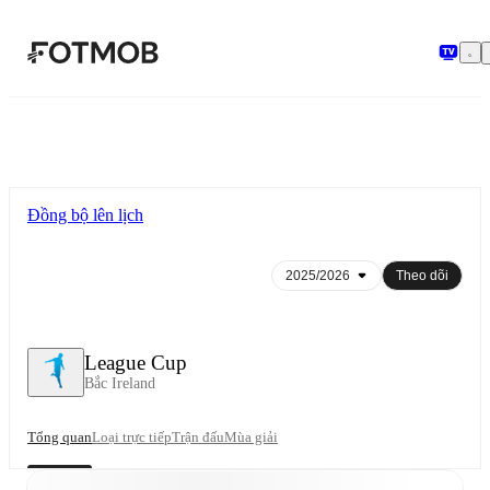
Chuyển đến nội dung chính
Đồng bộ lên lịch
Theo dõi
League Cup
Bắc Ireland
Tổng quan
Loại trực tiếp
Trận đấu
Mùa giải