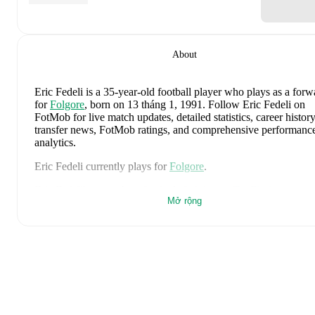
About
Eric Fedeli
is a 35-year-old football player who plays as a forw
for
Folgore
, born on 13 tháng 1, 1991
.
Follow Eric Fedeli on
FotMob for live match updates, detailed statistics, career history
transfer news, FotMob ratings, and comprehensive performanc
analytics.
Eric Fedeli
currently plays for
Folgore
.
Eric Fedeli
's career has also included time at
Tre Fiori
,
Mở rộng
Domagnano
,
Folgore
,
SS Murata
,
and
Faetano
.
Eric Fedeli
is from
Italy
, and the
national team includes
Alessio
Cacciamani
,
Lorenzo Venturino
,
Niccolò Fortini
,
Gianluigi
Donnarumma
,
Marco Palestra
,
Davide Bartesaghi
,
Fabio
Chiarodia
,
Luca Lipani
,
Filippo Mané
,
Luigi Cherubini
,
Franc
Camarda
,
Francesco Pio Esposito
,
Cher Ndour
,
Luca Koleosh
Giovanni Daffara
,
Luca Reggiani
,
Tommaso Berti
,
Pietro
Comuzzo
,
Giacomo Faticanti
,
Seydou Fini
,
Jeff Ekhator
,
Samu