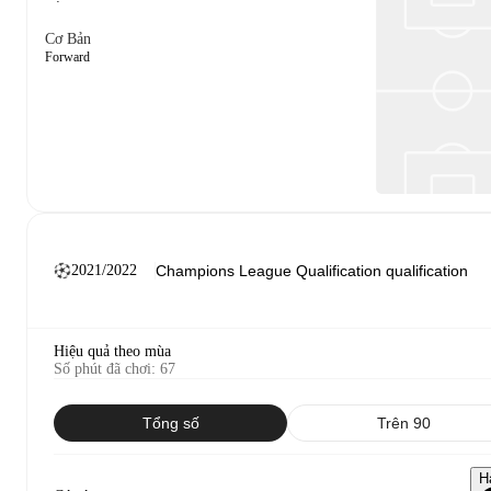
Cơ Bản
Forward
2021/2022
Hiệu quả theo mùa
Số phút đã chơi
:
67
Tổng số
Trên 90
H