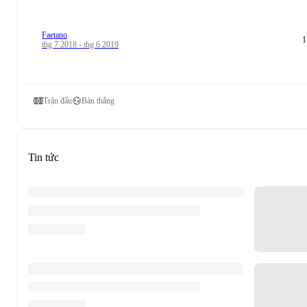
Faetano
1
thg 7 2018 - thg 6 2019
Trận đấu
Bàn thắng
Tin tức