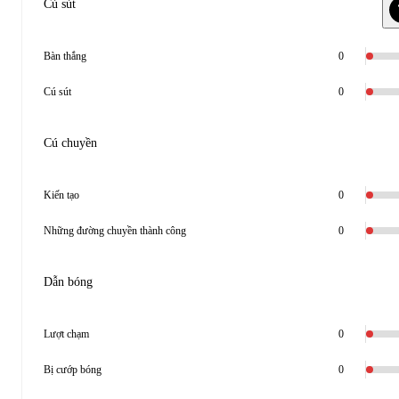
Cú sút
Bàn thắng
0
Cú sút
0
Cú chuyền
Kiến tạo
0
Những đường chuyền thành công
0
Dẫn bóng
Lượt chạm
0
Bị cướp bóng
0