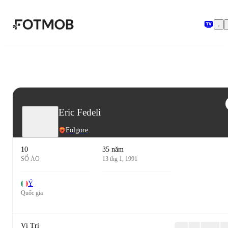
Chuyển đến nội dung chính
Eric Fedeli
Folgore
10
35 năm
SỐ ÁO
13 thg 1, 1991
Ý
Quốc gia
Vị Trí