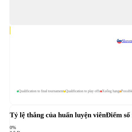
Slove
Qualification to final tournament
Qualification to play offs
Xuống hạng
Possibl
Tỷ lệ thắng của huấn luyện viên
Điểm số 
0%