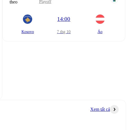
theo
Playoff
14:00
Kosovo
7 thg 10
Áo
Xem tất cả