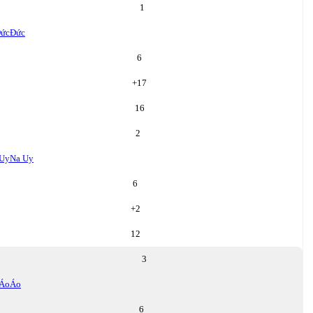
1
ức
Đức
6
+
17
16
2
 Uy
Na Uy
6
+
2
12
3
Áo
Áo
6