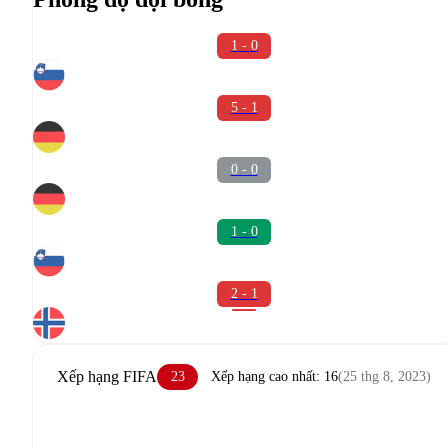
1 - 0
5 - 1
0 - 0
1 - 0
2 - 1
Xếp hạng FIFA
23
Xếp hạng cao nhất
:
16
(
25 thg 8, 2023
)