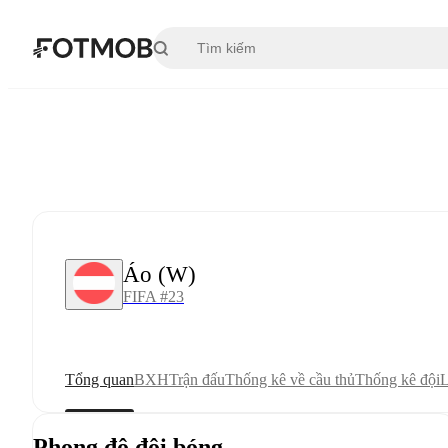
Chuyển đến nội dung chính
Áo (W)
FIFA #23
Tổng quan
BXH
Trận đấu
Thống kê về cầu thủ
Thống kê đội
L
Phong độ đội bóng