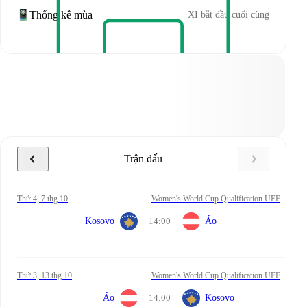
Thống kê mùa
XI bắt đầu cuối cùng
Trận đấu
Thứ 4, 7 thg 10
Women's World Cup Qualification UEFA Playoff
Kosovo
14:00
Áo
Thứ 3, 13 thg 10
Women's World Cup Qualification UEFA Playoff
Áo
14:00
Kosovo