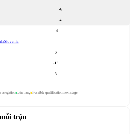
-6
4
4
nia
Slovenia
6
-13
3
e relegation
Lên hạng
Possible qualification next stage
mỗi trận