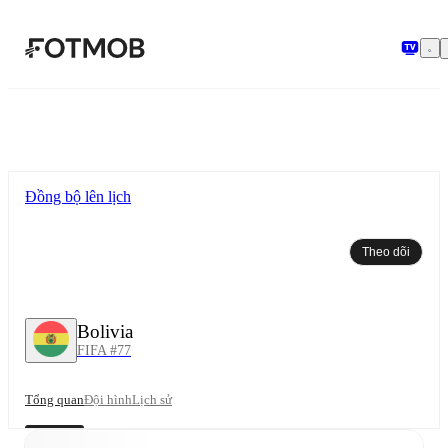
Chuyển đến nội dung chính
Đồng bộ lên lịch
Theo dõi
Bolivia
FIFA #77
Tổng quan
Đội hình
Lịch sử