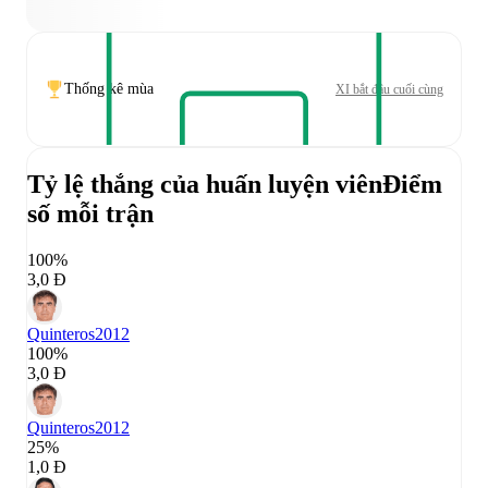
Thống kê mùa
XI bắt đầu cuối cùng
Tỷ lệ thắng của huấn luyện viên
Điểm
số mỗi trận
100%
3,0 Đ
Quinteros
2012
100%
3,0 Đ
Quinteros
2012
25%
1,0 Đ