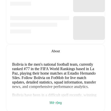
About
Bolivia is the men's national football team
, currently
ranked #77 in the FIFA World Rankings
based in La
Paz
, playing their home matches at Estadio Hernando
Siles
.
Follow Bolivia on FotMob for live match
updates, detailed statistics, squad information, transfer
news, and comprehensive performance analytics.
Bolivia
have been in
a difficult spell
recently, winning
1
of their last
5
matches (
20
% win rate). They have
Mở rộng
scored
3
goals
and conceded
12
during this period.
Overall, finding the net has proven difficult.
However,