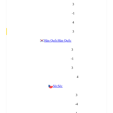
3
-1
4
3
Hàn Quốc
Hàn Quốc
3
-1
3
4
Séc
Séc
3
-4