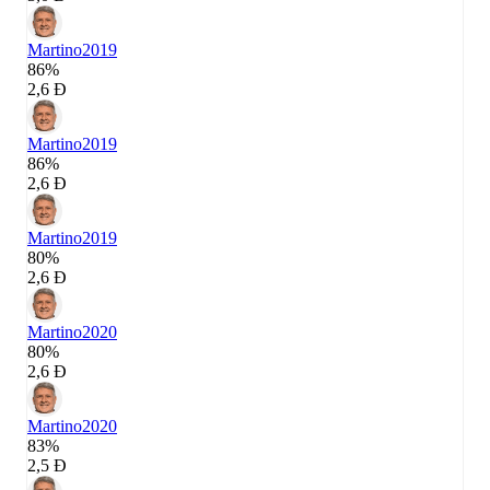
Martino
2019
86%
2,6 Đ
Martino
2019
86%
2,6 Đ
Martino
2019
80%
2,6 Đ
Martino
2020
80%
2,6 Đ
Martino
2020
83%
2,5 Đ