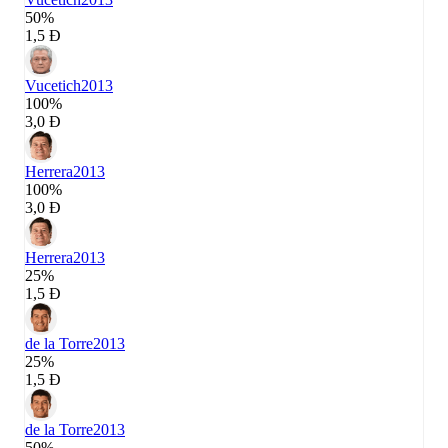
50%
1,5 Đ
Vucetich
2013
100%
3,0 Đ
Herrera
2013
100%
3,0 Đ
Herrera
2013
25%
1,5 Đ
de la Torre
2013
25%
1,5 Đ
de la Torre
2013
50%