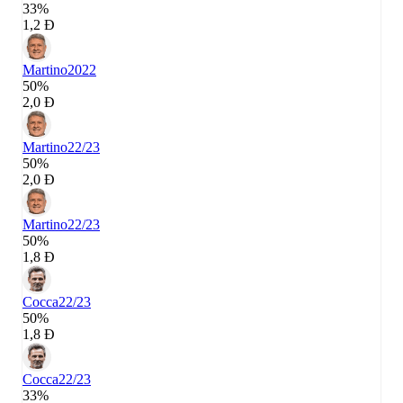
33%
1,2 Đ
Martino
2022
50%
2,0 Đ
Martino
22/23
50%
2,0 Đ
Martino
22/23
50%
1,8 Đ
Cocca
22/23
50%
1,8 Đ
Cocca
22/23
33%