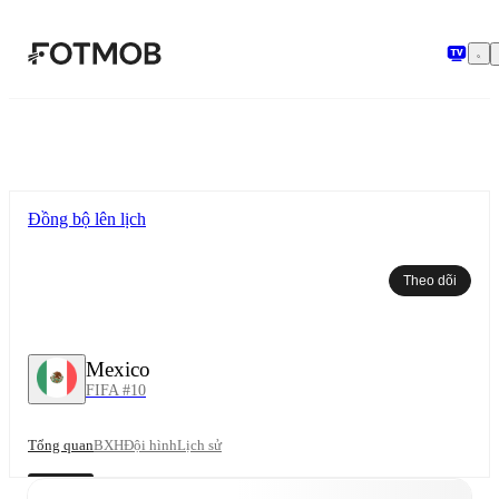
Chuyển đến nội dung chính
Đồng bộ lên lịch
Theo dõi
Mexico
FIFA #10
Tổng quan
BXH
Đội hình
Lịch sử