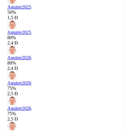
Aguirre
2025
50%
1,5 Đ
Aguirre
2025
80%
2,4 Đ
Aguirre
2026
80%
2,4 Đ
Aguirre
2026
75%
2,5 Đ
Aguirre
2026
75%
2,5 Đ