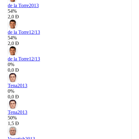
de la Torre
2013
54%
2,0 Đ
de la Torre
12/13
54%
2,0 Đ
de la Torre
12/13
0%
0,0 Đ
Tena
2013
0%
0,0 Đ
Tena
2013
50%
1,5 Đ
Vucetich
2013