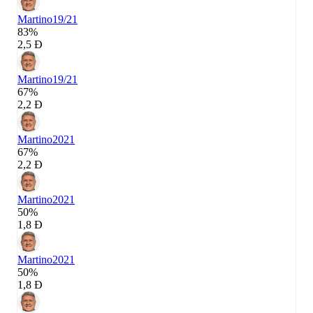
Martino
19/21
83%
2,5 Đ
Martino
19/21
67%
2,2 Đ
Martino
2021
67%
2,2 Đ
Martino
2021
50%
1,8 Đ
Martino
2021
50%
1,8 Đ