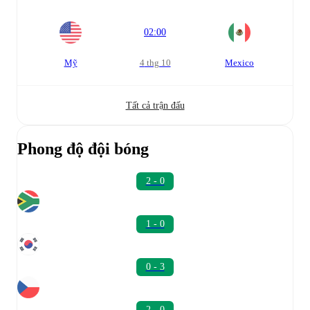
02:00
Mỹ
4 thg 10
Mexico
Tất cả trận đấu
Phong độ đội bóng
2 - 0
1 - 0
0 - 3
2 - 0