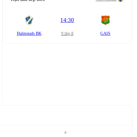
14:30
Halmstads BK
9 thg 8
GAIS
#