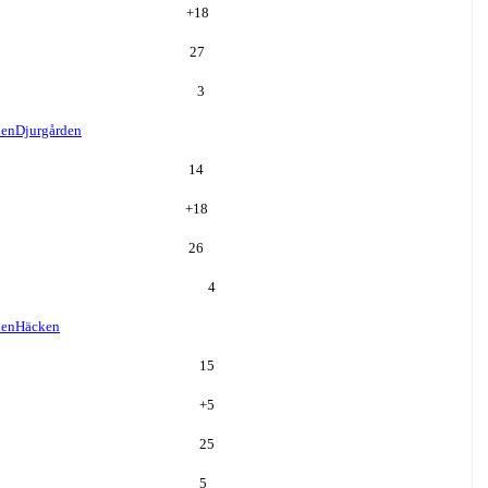
+
18
27
3
den
Djurgården
14
+
18
26
4
ken
Häcken
15
+
5
25
5