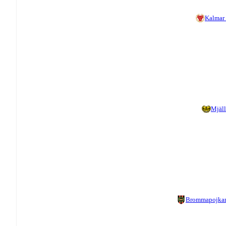
Kalmar
Mjäl
Brommapojka