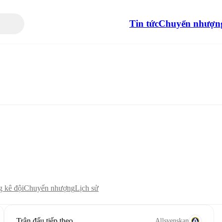
Tin tức
Chuyển nhượn
 kê đội
Chuyển nhượng
Lịch sử
Trận đấu tiếp theo
Allsvenskan