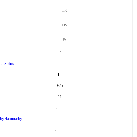
TR
HS
Đ
1
ius
Sirius
15
+
25
41
2
by
Hammarby
15