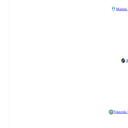
Malmö 
A
Västerås