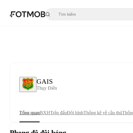
Chuyển đến nội dung chính
GAIS
Thụy Điển
Tổng quan
BXH
Trận đấu
Đội hình
Thống kê về cầu thủ
Thống
Phong độ đội bóng