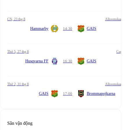
CN, 23 thg 8
Allsvenskan
Hammarby
14:30
GAIS
Thứ 5, 27 thg 8
Cup
Husqvarna FF
16:30
GAIS
Thứ 2, 31 thg 8
Allsvenskan
GAIS
17:00
Brommapojkarna
Sân vận động