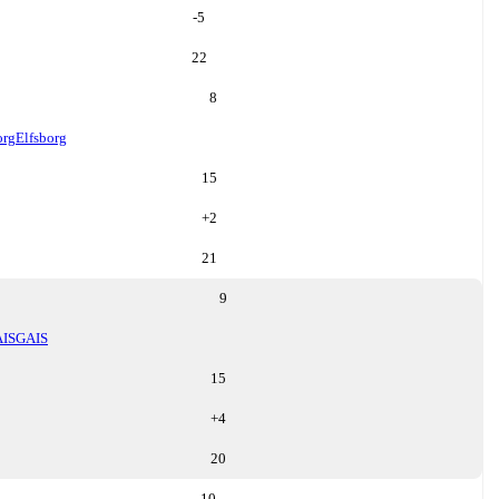
-5
22
8
org
Elfsborg
15
+
2
21
9
IS
GAIS
15
+
4
20
10