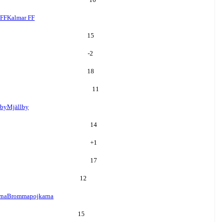
 FF
Kalmar FF
15
-2
18
11
lby
Mjällby
14
+
1
17
12
rna
Brommapojkarna
15