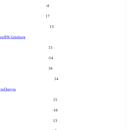
-4
17
13
org
IFK Göteborg
15
-14
16
14
yte
Örgryte
15
-16
13