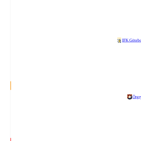
IFK Göteb
Örgr