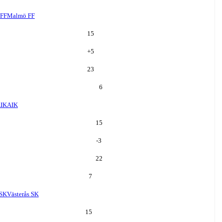
FF
Malmö FF
15
+
5
23
6
IK
AIK
15
-3
22
7
 SK
Västerås SK
15