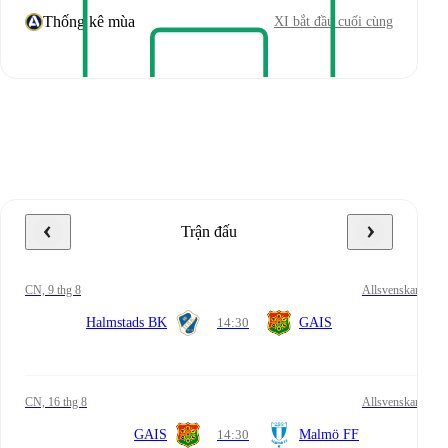
Thống kê mùa
XI bắt đầu cuối cùng
Trận đấu
CN, 9 thg 8
Allsvenskan
Halmstads BK
14:30
GAIS
CN, 16 thg 8
Allsvenskan
GAIS
14:30
Malmö FF