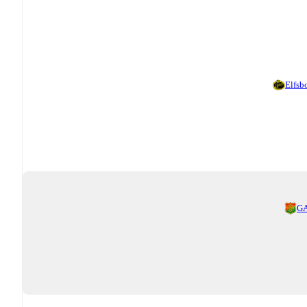
Elfsb
GA