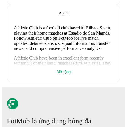
About
Athletic Club is a football club
based in Bilbao, Spain
,
playing their home matches at Estadio de San Mamés
.
Follow Athletic Club on FotMob for live match
updates, detailed statistics, squad information, transfer
news, and comprehensive performance analytics.
Athletic Club
have been in
excellent form
recently,
winning
4
of their last
5
matches (
80
% win rate). They
have scored
21
goals
and conceded
2
during this
Mở rộng
period.
Overall, their attack has been firing on all
cylinders.
Their defence has been exceptional,
conceding an average of 0.4 goals per game.
In the
Club Friendlies
, their recent results include
a
11
-
0
win
against
SD Leioa
,
a
2
-
0
win against
Sestao
,
a
2
-
2
draw
with
Eibar
,
a
3
-
0
win against
Racing Santander
, and
a
3
-
0
win against
Burgos CF
.
Recent results for
Athletic Club
:
FotMob là ứng dụng bóng đá
18 tháng 7, 2026
:
Club Friendlies
-
11
-
0
win
at
SD