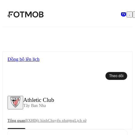
Chuyển đến nội dung chính
Đồng bộ lên lịch
Theo dõi
Athletic Club
Tây Ban Nha
Tổng quan
BXH
Đội hình
Chuyển nhượng
Lịch sử