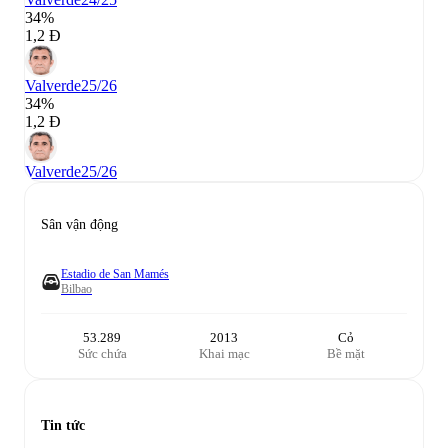
34%
1,2 Đ
Valverde
25/26
34%
1,2 Đ
Valverde
25/26
Sân vận động
Estadio de San Mamés
Bilbao
53.289
2013
Cỏ
Sức chứa
Khai mạc
Bề mặt
Tin tức