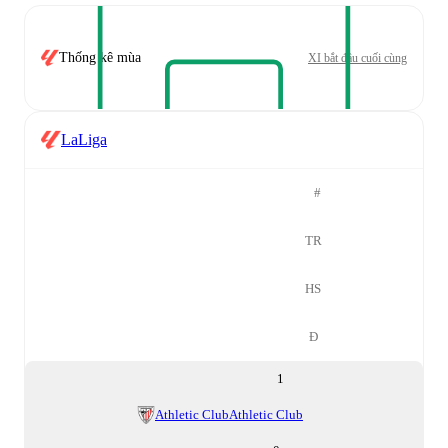
Thống kê mùa
XI bắt đầu cuối cùng
LaLiga
#
TR
HS
Đ
1
Athletic Club
Athletic Club