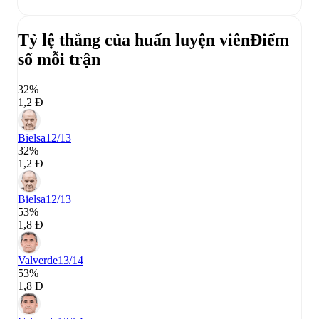
Tỷ lệ thắng của huấn luyện viên
Điểm
số mỗi trận
32%
1,2 Đ
Bielsa
12/13
32%
1,2 Đ
Bielsa
12/13
53%
1,8 Đ
Valverde
13/14
53%
1,8 Đ