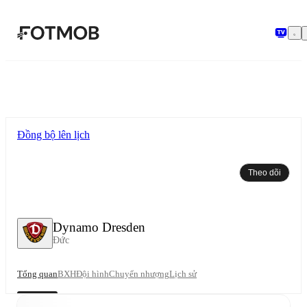
Chuyển đến nội dung chính
Đồng bộ lên lịch
Theo dõi
Dynamo Dresden
Đức
Tổng quan
BXH
Đội hình
Chuyển nhượng
Lịch sử