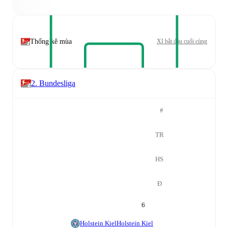
Thống kê mùa
XI bắt đầu cuối cùng
2. Bundesliga
#
TR
HS
Đ
6
Holstein Kiel
Holstein Kiel