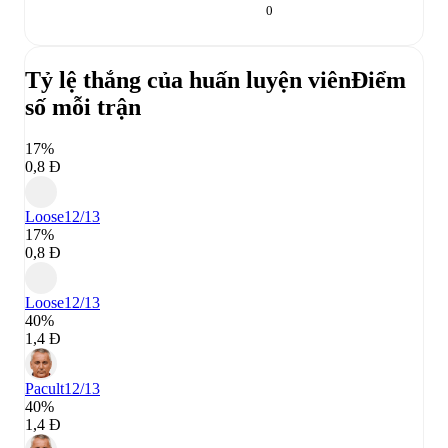
0
Tỷ lệ thắng của huấn luyện viên
Điểm
số mỗi trận
17%
0,8 Đ
Loose
12/13
17%
0,8 Đ
Loose
12/13
40%
1,4 Đ
Pacult
12/13
40%
1,4 Đ