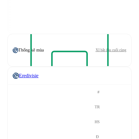
Thống kê mùa
XI bắt đầu cuối cùng
Eredivisie
#
TR
HS
Đ