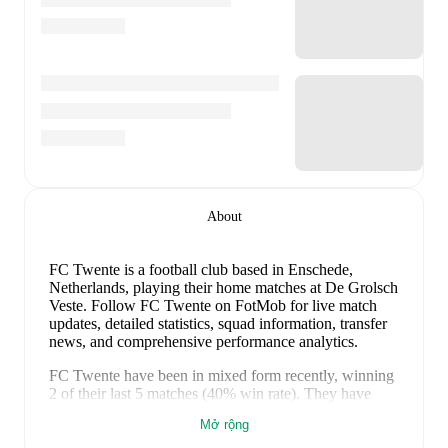
About
FC Twente is a football club
based in Enschede,
Netherlands
, playing their home matches at De Grolsch
Veste
.
Follow FC Twente on FotMob for live match
updates, detailed statistics, squad information, transfer
news, and comprehensive performance analytics.
FC Twente
have been in
mixed form
recently, winning
2
of their last
5
matches (
40
% win rate). They have
scored
13
goals
and conceded
8
during this period.
Mở rộng
Overall, their attack has been firing on all cylinders.
In
the
Club Friendlies
, they faced
a
3
-
2
win against