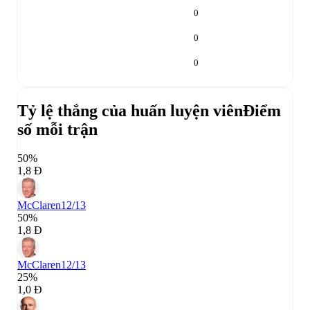
0
0
0
Tỷ lệ thắng của huấn luyện viên
Điểm
số mỗi trận
50%
1,8 Đ
McClaren
12/13
50%
1,8 Đ
McClaren
12/13
25%
1,0 Đ