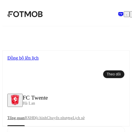
Chuyển đến nội dung chính
Đồng bộ lên lịch
Theo dõi
FC Twente
Hà Lan
Tổng quan
BXH
Đội hình
Chuyển nhượng
Lịch sử