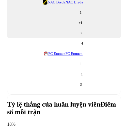
NAC Breda
NAC Breda
1
+
1
3
4
FC Emmen
FC Emmen
1
+
1
3
Tỷ lệ thắng của huấn luyện viên
Điểm
số mỗi trận
18%