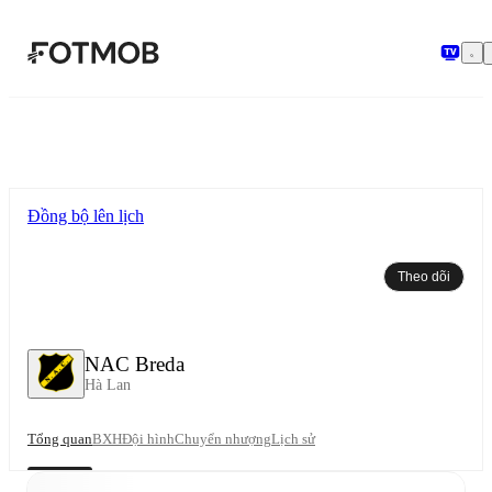
Chuyển đến nội dung chính
Đồng bộ lên lịch
Theo dõi
NAC Breda
Hà Lan
Tổng quan
BXH
Đội hình
Chuyển nhượng
Lịch sử