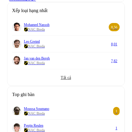
Xếp loại hạng nhất
Mohamed Nassoh
8,56
NAC Breda
Leo Greiml
8,01
NAC Breda
Jan van den Bergh
7,82
NAC Breda
Tất cả
Top ghi bàn
Moussa Soumano
1
NAC Breda
Pepijn Reulen
1
NAC Breda