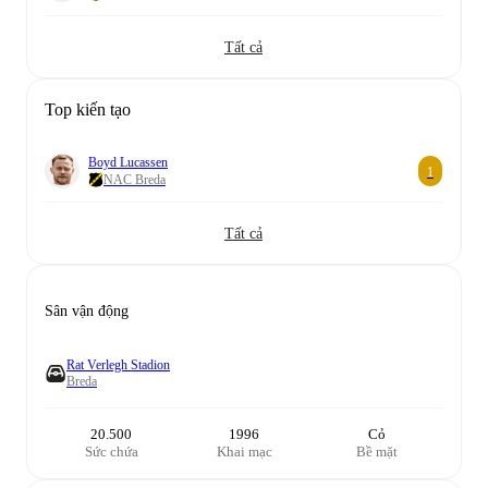
Tất cả
Top kiến tạo
Boyd Lucassen
1
NAC Breda
Tất cả
Sân vận động
Rat Verlegh Stadion
Breda
20.500
1996
Cỏ
Sức chứa
Khai mạc
Bề mặt