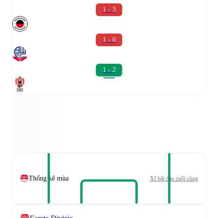
1 - 3
1 - 0
1 - 2
Thống kê mùa
XI bắt đầu cuối cùng