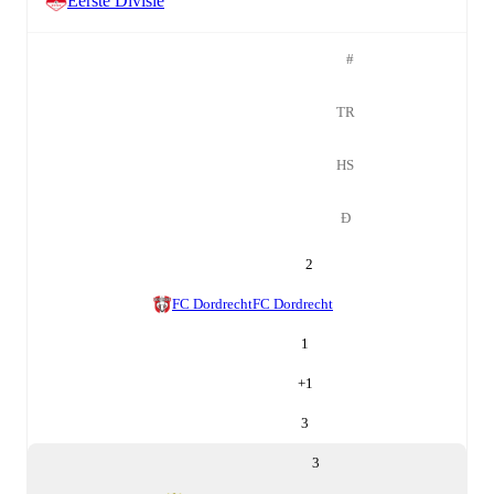
Eerste Divisie
#
TR
HS
Đ
2
FC Dordrecht
FC Dordrecht
1
+
1
3
3