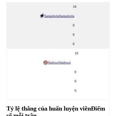
18
Sampdoria
Sampdoria
0
0
0
19
Südtirol
Südtirol
0
0
0
Tỷ lệ thắng của huấn luyện viên
Điểm
số mỗi trận