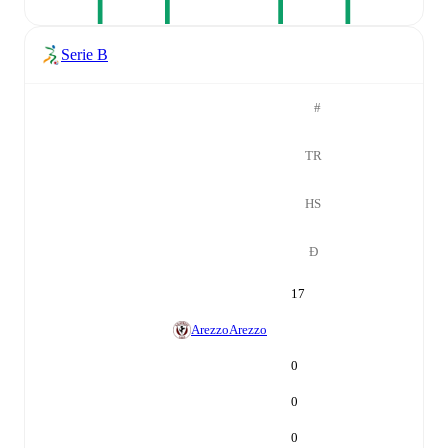
Serie B
#
TR
HS
Đ
17
Arezzo
Arezzo
0
0
0