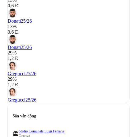
13%
0,6 Đ
Donati
25/26
13%
0,6 Đ
Donati
25/26
29%
1,2 Đ
Gregucci
25/26
29%
1,2 Đ
Gregucci
25/26
Sân vận động
Stadio Comunale Luigi Ferraris
Genova