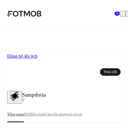
Chuyển đến nội dung chính
Đồng bộ lên lịch
Theo dõi
Sampdoria
Ý
Tổng quan
BXH
Đội hình
Chuyển nhượng
Lịch sử