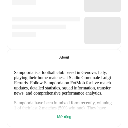
About
Sampdoria is a football club
based in Genova, Italy
,
playing their home matches at Stadio Comunale Luigi
Ferraris
.
Follow Sampdoria on FotMob for live match
updates, detailed statistics, squad information, transfer
news, and comprehensive performance analytics.
Sampdoria
have been in
mixed form
recently, winning
1
of their last
2
matches (
50
% win rate). They have
scored
2
goals
and conceded
0
during this period.
Their
Mở rộng
defence has been exceptional, conceding an average of
0.0 goals per game.
In the
Club Friendlies
, their recent