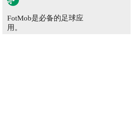
2026年5月10日
:
Serie A
-
2
-
3
loss
vs
Roma
2026年5月17日
:
Serie A
-
0
-
1
loss
at
Como
FotMob是必备的足球应
2026年5月24日
:
Serie A
-
1
-
0
win
vs
Sassuolo
2026年7月30日
:
Club Friendlies
-
1
-
1
draw
vs
用。
Arezzo
2026年8月2日
:
Club Friendlies
-
1
-
1
draw
vs
Iraklis
比赛
Upcoming fixtures for
Parma
:
新闻
2026年8月9日
:
Club Friendlies
-
vs
Sampdoria
转会中心
2026年8月14日
:
Coppa Italia
-
vs
LR
传闻
Vicenza/Catania
电视节目表
2026年8月22日
:
Serie A
-
vs
Cagliari
关于我们
2026年8月29日
:
Serie A
-
at
Juventus
工作机会
2026年9月6日
:
Serie A
-
vs
Monza
广告信息
Looking ahead,
Parma
have
4
home
games
and
1
away
Lineup Builder
fixture
in their next
5
matches.
Upcoming opponents:
FAQ
Sampdoria
(
home
)
,
LR Vicenza/Catania
(
home
)
,
FIFA男子排名
Cagliari
(
home
)
,
Juventus
(
away
)
, and
Monza
(
home
)
.
FIFA女子排名