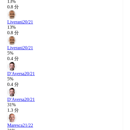
13%
0.8 分
Liverani
20/21
13%
0.8 分
Liverani
20/21
5%
0.4 分
D'Aversa
20/21
5%
0.4 分
D'Aversa
20/21
31%
1.3 分
Maresca
21/22