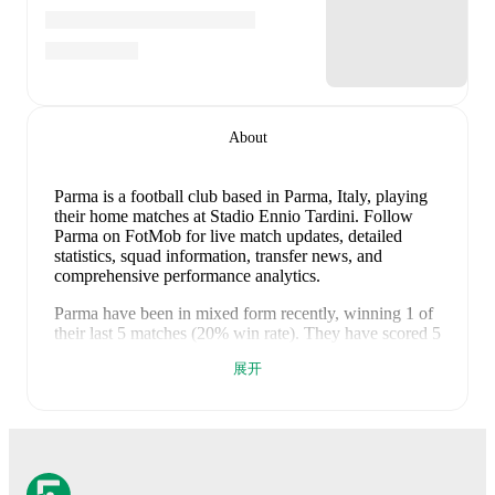
About
Parma is a football club
based in Parma, Italy
, playing
their home matches at Stadio Ennio Tardini
.
Follow
Parma on FotMob for live match updates, detailed
statistics, squad information, transfer news, and
comprehensive performance analytics.
Parma
have been in
mixed form
recently, winning
1
of
their last
5
matches (
20
% win rate). They have scored
5
goals
and conceded
6
during this period.
In the
Serie A
,
展开
they faced
a
2
-
3
loss to
Roma
,
a
0
-
1
loss to
Como
, and
a
1
-
0
win against
Sassuolo
.
In the
Club Friendlies
, they
faced
a
1
-
1
draw with
Arezzo
, and
a
1
-
1
draw with
Iraklis
.
Recent results for
Parma
: