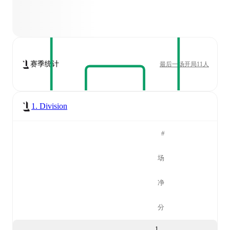
赛季统计
最后一场开局11人
1. Division
#
场
净
分
1