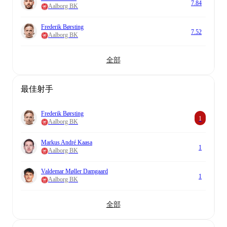
7.84
Aalborg BK
Frederik Børsting
7.52
Aalborg BK
全部
最佳射手
Frederik Børsting
1
Aalborg BK
Markus André Kaasa
1
Aalborg BK
Valdemar Møller Damgaard
1
Aalborg BK
全部