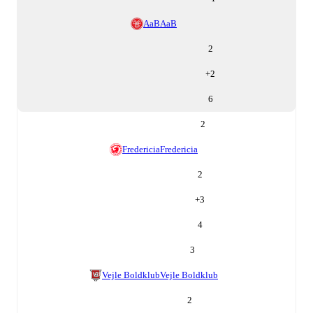
AaB
AaB
2
+
2
6
2
Fredericia
Fredericia
2
+
3
4
3
Vejle Boldklub
Vejle Boldklub
2