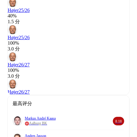
Højer
25/26
40%
1.5 分
Højer
25/26
100%
3.0 分
Højer
26/27
100%
3.0 分
Højer
26/27
最高评分
Markus André Kaasa
8.18
Aalborg BK
Andres Jasson