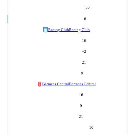
22
8
Racing Club
Racing Club
16
+
2
21
9
Barracas Central
Barracas Central
16
0
21
10