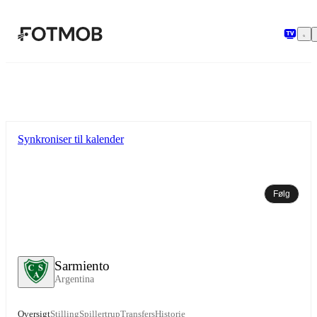
Spring til hovedindholdet
Synkroniser til kalender
Følg
Sarmiento
Argentina
Oversigt
Stilling
Spillertrup
Transfers
Historie