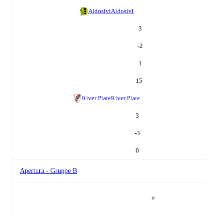
Aldosivi
Aldosivi
3
-2
1
15
River Plate
River Plate
3
-3
0
Apertura - Gruppe B
#