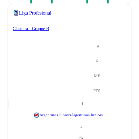
Liga Profesional
Clausura - Gruppe B
#
K
MF
PTS
1
Argentinos Juniors
Argentinos Juniors
3
+
5