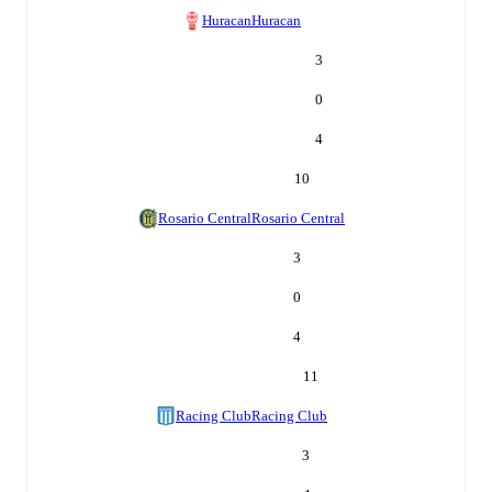
Huracan
Huracan
3
0
4
10
Rosario Central
Rosario Central
3
0
4
11
Racing Club
Racing Club
3