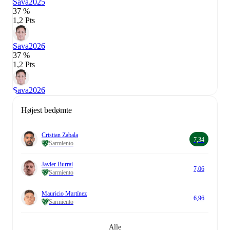
Sava
2025
37 %
1,2 Pts
Sava
2026
37 %
1,2 Pts
Sava
2026
Højest bedømte
Cristian Zabala
7,34
Sarmiento
Javier Burrai
7,06
Sarmiento
Mauricio Martínez
6,96
Sarmiento
Alle