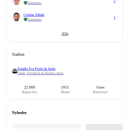
2
Sarmiento
Cristian Zabala
1
Sarmiento
Alle
Stadion
Estadio Eva Perón de Junín
Junín, Provincia de Buenos Aires
22.000
1951
Græs
Kapacitet
Åbnet
Banetype
Nyheder