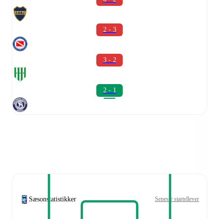
2 - 3
3 - 2
2 - 1
Sæsonstatistikker
Seneste startellever