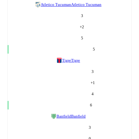
Atletico Tucuman
Atletico Tucuman
3
+
2
5
5
Tigre
Tigre
3
+
1
4
6
Banfield
Banfield
3
0