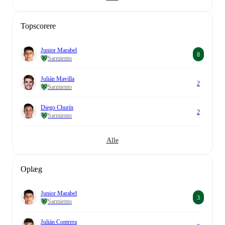
Topscorere
Junior Marabel
8
Sarmiento
Julián Mavilla
2
Sarmiento
Diego Churín
2
Sarmiento
Alle
Oplæg
Junior Marabel
3
Sarmiento
Julián Contrera