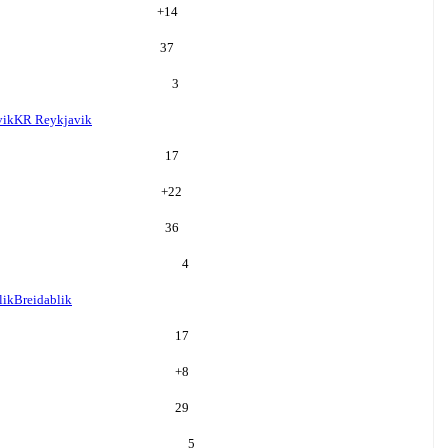
+
14
37
3
vik
KR Reykjavik
17
+
22
36
4
lik
Breidablik
17
+
8
29
5