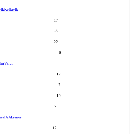
vik
Keflavik
17
-5
22
6
lur
Valur
17
-7
19
7
nes
IA Akranes
17