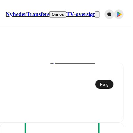
Nyheder
Transfers
TV-oversigt
Om os
Synkroniser til kalender
Følg