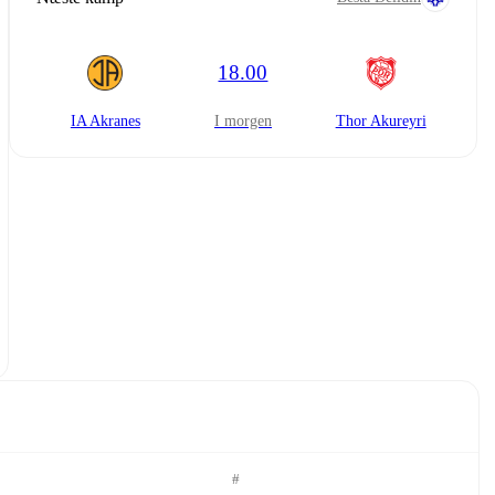
18.00
IA Akranes
i morgen
Thor Akureyri
#