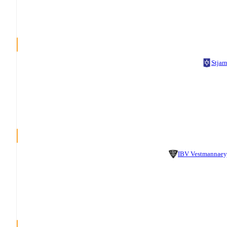
Stjar
IBV Vestmannaey