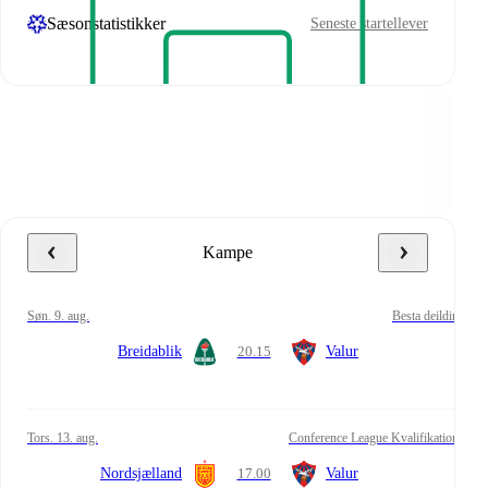
Sæsonstatistikker
Seneste startellever
Kampe
søn. 9. aug.
Besta deildin
Breidablik
20.15
Valur
tors. 13. aug.
Conference League Kvalifikation
Nordsjælland
17.00
Valur