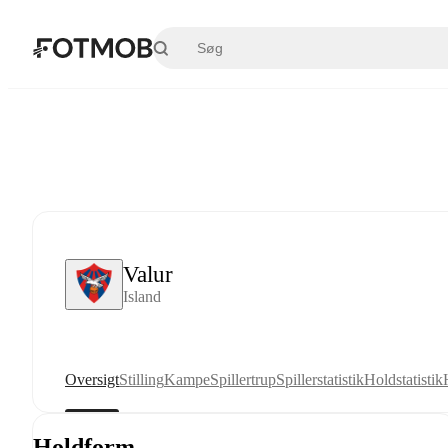
Spring til hovedindholdet
Valur
Island
Oversigt
Stilling
Kampe
Spillertrup
Spillerstatistik
Holdstatistik
Holdform