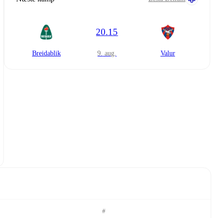
20.15
Breidablik
9. aug.
Valur
#