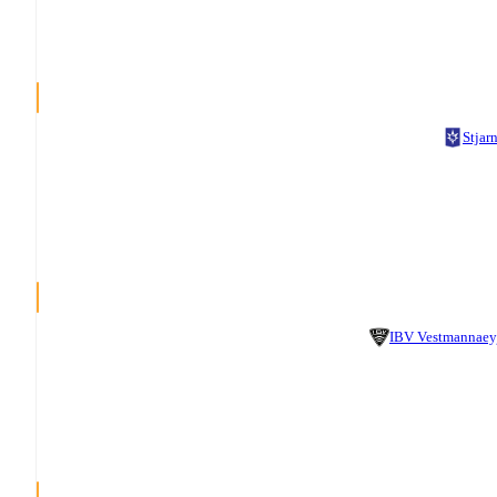
Stjar
IBV Vestmannaey