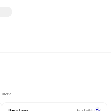
Historie
Næste kamp
Besta Deildin