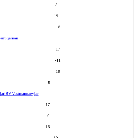
-8
19
8
nan
Stjarnan
17
-11
18
9
jar
IBV Vestmannaeyjar
17
-9
16
10