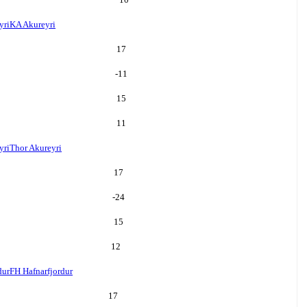
yri
KA Akureyri
17
-11
15
11
yri
Thor Akureyri
17
-24
15
12
dur
FH Hafnarfjordur
17