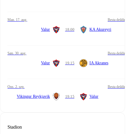
man. 17. aug.
Besta deildin
Valur
18.00
KA Akureyri
søn. 30. aug.
Besta deildin
Valur
19.15
IA Akranes
ons. 2. sep.
Besta deildin
Vikingur Reykjavik
19.15
Valur
Stadion