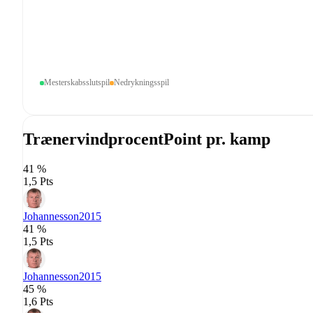
Mesterskabsslutspil
Nedrykningsspil
Trænervindprocent
Point pr. kamp
41 %
1,5 Pts
Johannesson
2015
41 %
1,5 Pts
Johannesson
2015
45 %
1,6 Pts