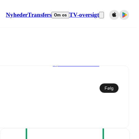
Nyheder
Transfers
TV-oversigt
Om os
Synkroniser til kalender
Følg