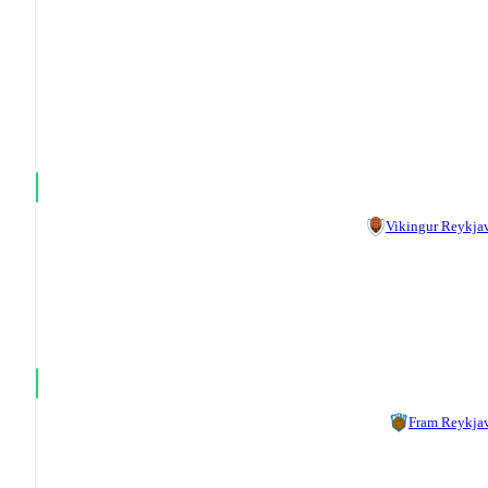
Vikingur Reykja
Fram Reykja