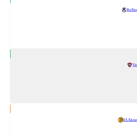
Kefla
Va
IA Akra