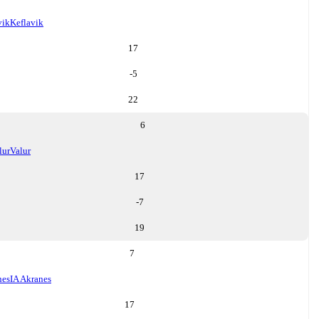
vik
Keflavik
17
-5
22
6
lur
Valur
17
-7
19
7
nes
IA Akranes
17