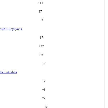
+
14
37
3
vik
KR Reykjavik
17
+
22
36
4
lik
Breidablik
17
+
8
29
5