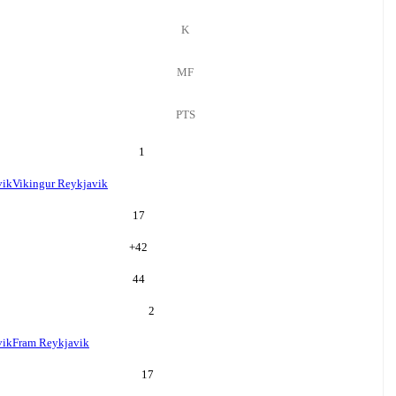
K
MF
PTS
1
vik
Vikingur Reykjavik
17
+
42
44
2
vik
Fram Reykjavik
17