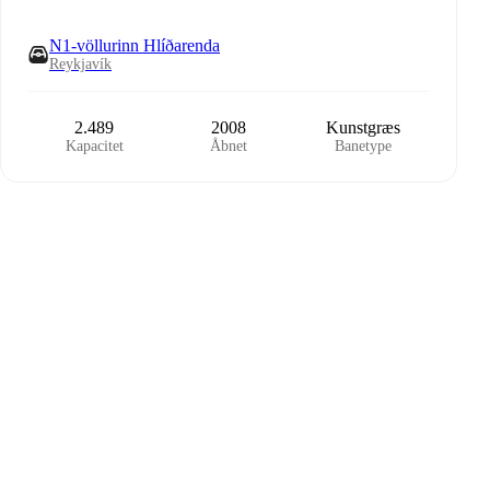
N1-völlurinn Hlíðarenda
Reykjavík
2.489
2008
Kunstgræs
Kapacitet
Åbnet
Banetype