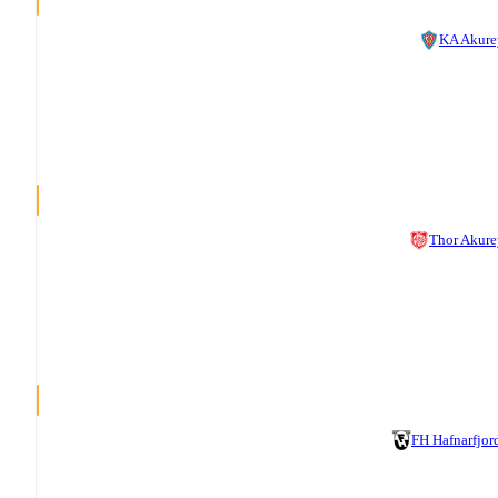
KA Akure
Thor Akure
FH Hafnarfjor