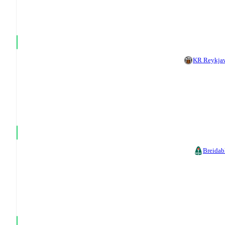
KR Reykja
Breidab