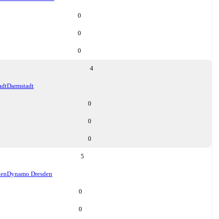
0
0
0
4
adt
Darmstadt
0
0
0
5
den
Dynamo Dresden
0
0