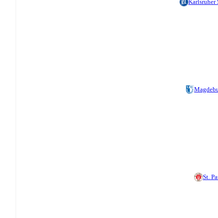
Karlsruher
Magdebu
St. Pa