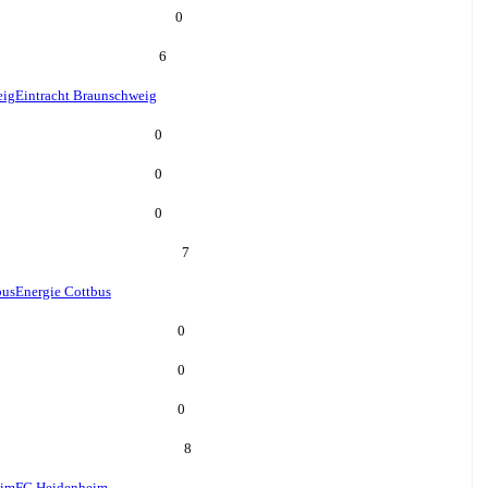
0
6
eig
Eintracht Braunschweig
0
0
0
7
bus
Energie Cottbus
0
0
0
8
eim
FC Heidenheim