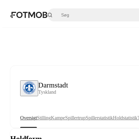
Spring til hovedindholdet
Darmstadt
Tyskland
Oversigt
Stilling
Kampe
Spillertrup
Spillerstatistik
Holdstatistik
Holdform