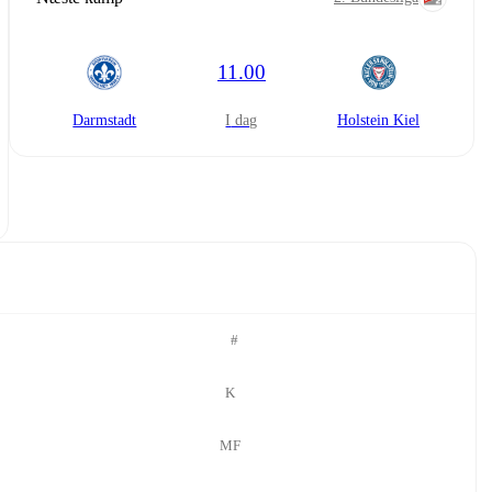
11.00
Darmstadt
i dag
Holstein Kiel
#
K
MF