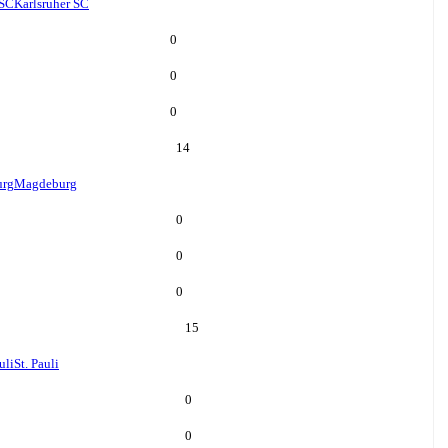
 SC
Karlsruher SC
0
0
0
14
rg
Magdeburg
0
0
0
15
uli
St. Pauli
0
0