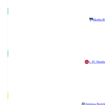
Hertha 
1. FC Nürnb
Arminia Bielef