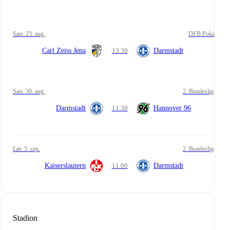
søn. 23. aug.
DFB Pokal
Carl Zeiss Jena
13.30
Darmstadt
søn. 30. aug.
2. Bundesliga
Darmstadt
11.30
Hannover 96
lør. 5. sep.
2. Bundesliga
Kaiserslautern
11.00
Darmstadt
Stadion