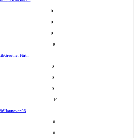
0
0
0
9
rth
Greuther Fürth
0
0
0
10
 96
Hannover 96
0
0