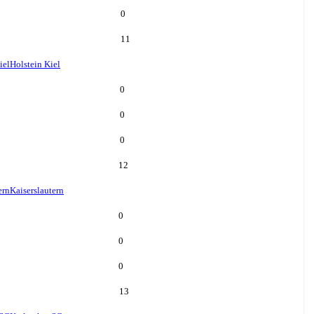
0
11
iel
Holstein Kiel
0
0
0
12
ern
Kaiserslautern
0
0
0
13