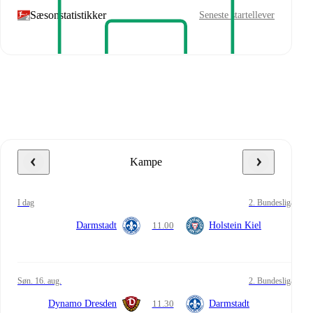
Sæsonstatistikker
Seneste startellever
Kampe
i dag
2. Bundesliga
Darmstadt
11.00
Holstein Kiel
søn. 16. aug.
2. Bundesliga
Dynamo Dresden
11.30
Darmstadt