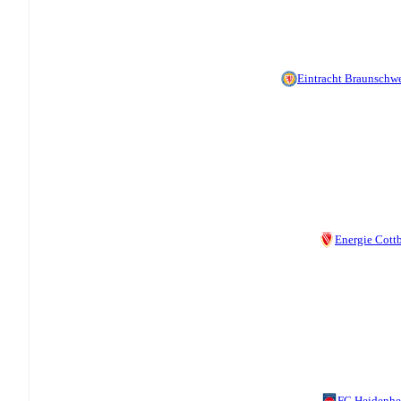
Eintracht Braunschw
Energie Cott
FC Heidenh