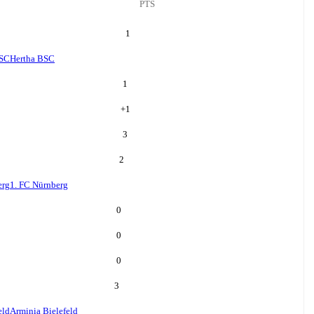
PTS
1
BSC
Hertha BSC
1
+
1
3
2
erg
1. FC Nürnberg
0
0
0
3
eld
Arminia Bielefeld