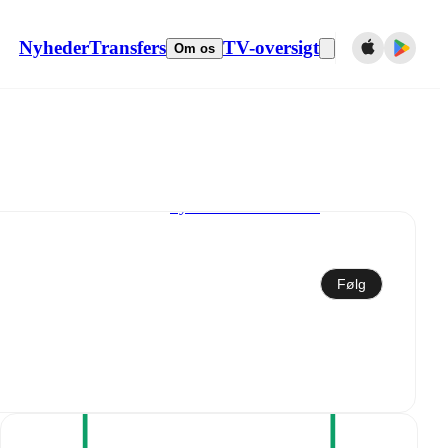
Nyheder
Transfers
TV-oversigt
Om os
Synkroniser til kalender
Følg