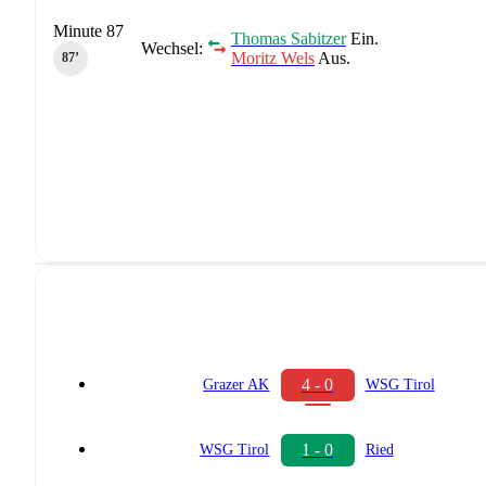
Minute 87
Thomas Sabitzer
Ein.
Wechsel:
Moritz Wels
Aus.
87‎’‎
4 - 0
Grazer AK
WSG Tirol
1 - 0
WSG Tirol
Ried