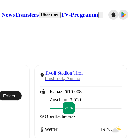
News
Transfers
TV-Programm
Über uns
Tivoli Stadion Tirol
Innsbruck, Austria
Kapazität
16.008
Folgen
Zuschauer
3.550
22 %
Oberfläche
Gras
Wetter
19 °C