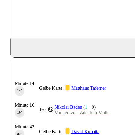
Minute 14
Gelbe Karte.
Matthäus Taferner
14‎’‎
Minute 16
Nikolai Baden
(
1
-
0
)
Tor.
Vorlage von Valentino Müller
16‎’‎
Minute 42
Gelbe Karte.
David Kubatta
42‎’‎