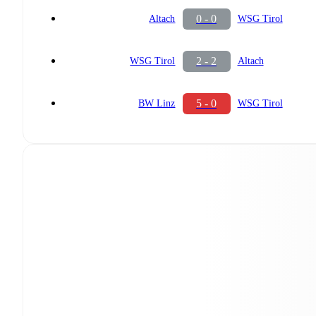
0 - 0
Altach
WSG Tirol
2 - 2
WSG Tirol
Altach
5 - 0
BW Linz
WSG Tirol