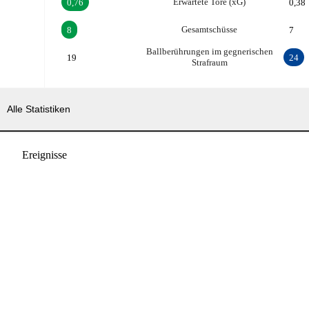
Erwartete Tore (xG)
0,76
0,38
Gesamtschüsse
8
7
Ballberührungen im gegnerischen
19
24
Strafraum
Alle Statistiken
Ereignisse