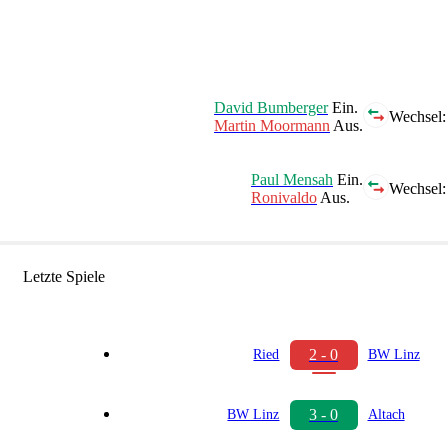
David Bumberger
Ein.
Wechsel:
Martin Moormann
Aus.
Paul Mensah
Ein.
Wechsel:
Ronivaldo
Aus.
Letzte Spiele
2 - 0
Ried
BW Linz
3 - 0
BW Linz
Altach