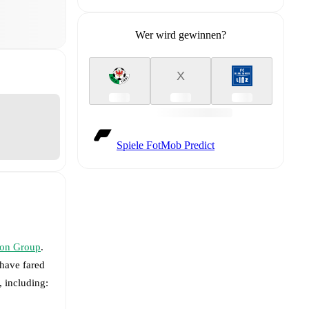
Wer wird gewinnen?
X
Spiele FotMob Predict
ion Group
.
have fared
, including: