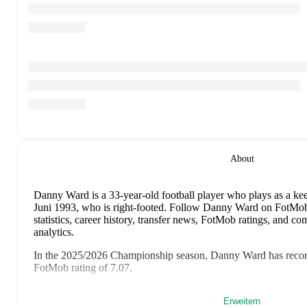
About
Danny Ward
is a 33-year-old football player who plays as a ke
Juni 1993, who is right-footed
.
Follow Danny Ward on FotMob fo
statistics, career history, transfer news, FotMob ratings, and 
analytics.
In the
2025/2026
Championship
season,
Danny Ward
has reco
FotMob rating of 7.07
.
Danny Ward
scores highly on
Rating
compared to
keepers
in t
Erweitern