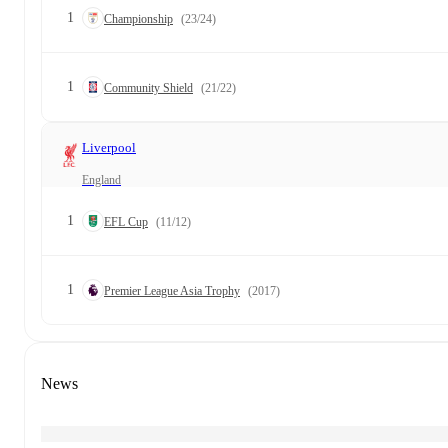
1
Championship
(23/24)
1
Community Shield
(21/22)
Liverpool
England
1
EFL Cup
(11/12)
1
Premier League Asia Trophy
(2017)
News