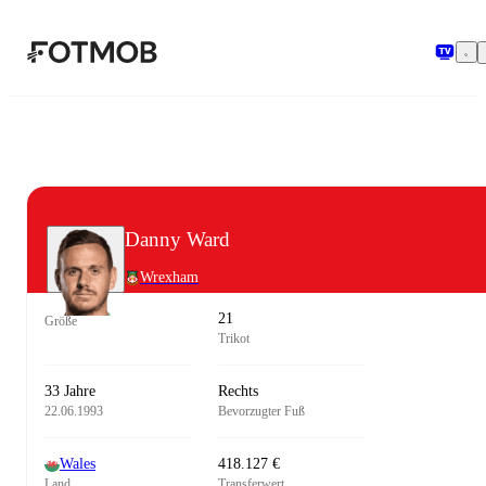
Zum Hauptinhalt springen
Danny Ward
Wrexham
21
Größe
Trikot
33 Jahre
Rechts
22.06.1993
Bevorzugter Fuß
Wales
418.127 €
Land
Transferwert