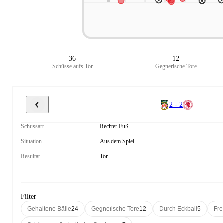
36
12
Schüsse aufs Tor
Gegnerische Tore
2 - 2
Schussart
Rechter Fuß
Situation
Aus dem Spiel
Resultat
Tor
Filter
Gehaltene Bälle
24
Gegnerische Tore
12
Durch Eckball
5
Fre