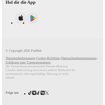
Hol dir die App
© Copyright
2026
FotMob
Nutzungsbedingungen
•
Cookie-Richtlinie
•
Datenschutzbestimmungen
•
Erklärung zum Transparenzgesetz
Die Verwendung automatischer Dienste (Roboter,
Crawler, Indexierung usw.) sowie anderer Methoden für
systematische oder regelmäßige Nutzung ist nicht
erlaubt.
Folge uns