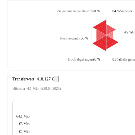
Zielgenaue lange Bälle %
91 %
64 %
Sweeper
45 %
G
Kein Gegentor
66 %
Hoch abgefangen
93 %
81 %
Bälle geha
Transferwert
:
418.127 €
Höchster
:
4,1 Mio. €
(
30.04.2023
)
€4,1 Mio.
€3 Mio.
€2 Mio.