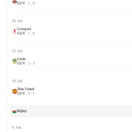
G
U
V
1
-
0
29. Juli
Liverpool
G
U
V
1
-
0
25. Juli
Leeds
G
U
V
2
-
3
18. Juli
Man United
G
U
V
0
-
1
Wales
6. Juni