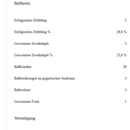
Ballbesitz
Erfolgreiches Dribbling
2
Erfolgreiches Dribbling %
28,6 %
Gewonnene Zweikämpfe
3
Gewonnene Zweikämpfe %
25,0 %
Ballkontakte
58
Ballberührungen im gegnerischen Strafraum
3
Ballverluste
3
Gewonnene Fouls
1
Verteidigung