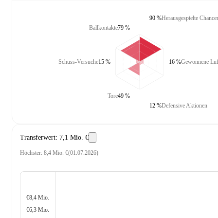
90 %
Herausgespielte Chance
Ballkontakte
79 %
Schuss-Versuche
15 %
16 %
Gewonnene Luf
Tore
49 %
12 %
Defensive Aktionen
Transferwert
:
7,1 Mio. €
Höchster
:
8,4 Mio. €
(
01.07.2026
)
€8,4 Mio.
€6,3 Mio.