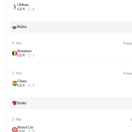
Oldham
G
U
V
2
-
0
Wales
6. Juni
Freun
Rumänien
G
U
V
2
-
1
2. Juni
Freun
Ghana
G
U
V
1
-
1
Stoke
2. Mai
Bristol City
G
U
V
2
-
0