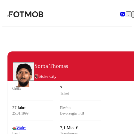
Zum Hauptinhalt springen
Sorba Thomas
Stoke City
7
Größe
Trikot
27 Jahre
Rechts
25.01.1999
Bevorzugter Fuß
Wales
7,1 Mio. €
Land
Transferwert