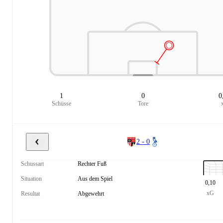
1
0
0
Schüsse
Tore
2 - 0
Schussart
Rechter Fuß
Situation
Aus dem Spiel
0,10
xG
Resultat
Abgewehrt