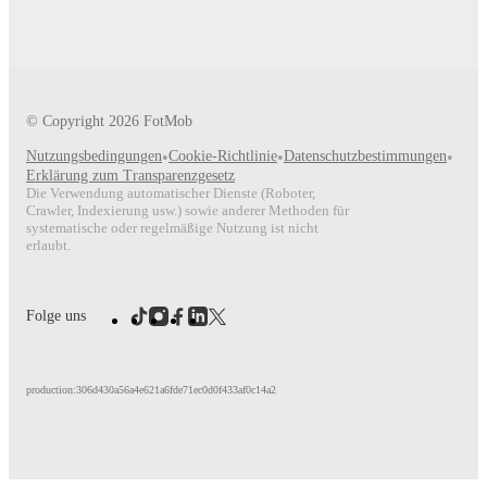
© Copyright
2026
FotMob
Nutzungsbedingungen
•
Cookie-Richtlinie
•
Datenschutzbestimmungen
•
Erklärung zum Transparenzgesetz
Die Verwendung automatischer Dienste (Roboter,
Crawler, Indexierung usw.) sowie anderer Methoden für
systematische oder regelmäßige Nutzung ist nicht
erlaubt.
Folge uns
production:306d430a56a4e621a6fde71ec0d0f433af0c14a2