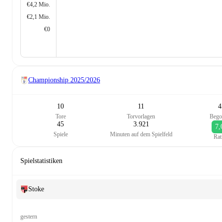
€4,2 Mio.
€2,1 Mio.
€0
Championship
2025/2026
10
11
4
Tore
Torvorlagen
Bego
45
3.921
7,
Spiele
Minuten auf dem Spielfeld
Rat
Spielstatistiken
Stoke
gestern