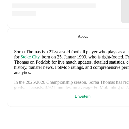
About
Sorba Thomas
is a 27-year-old football player who plays as a l
for
Stoke City
, born on 25. Januar 1999, who is right-footed
.
Fo
Thomas on FotMob for live match updates, detailed statistics, c
history, transfer news, FotMob ratings, and comprehensive pe
analytics.
In the
2025/2026
Championship
season,
Sorba Thomas
has rec
goals, 11 assists, 3.921 minutes, an average FotMob rating of 7
yellow cards, 1 red card
.
Erweitern
Sorba Thomas
scores highly on
Matches
,
Started
,
and
Minutes
left wingers
in the
Championship
.
Sorba Thomas
's
10
most recent matches are shown below. Visi
page for full details including lineups, match events, and adva
statistics: