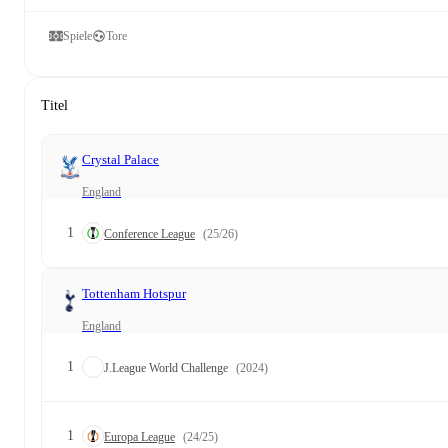
Spiele
Tore
Titel
Crystal Palace
England
1
Conference League
(25/26)
Tottenham Hotspur
England
1
J.League World Challenge
(2024)
1
Europa League
(24/25)