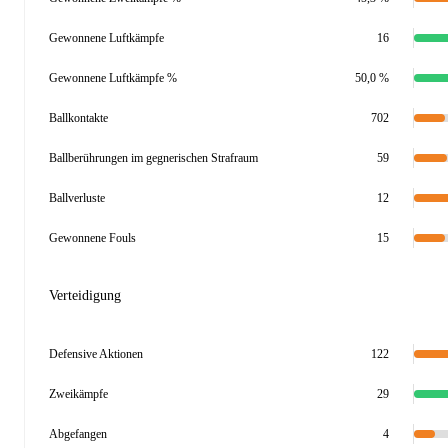
Gewonnene Luftkämpfe
16
Gewonnene Luftkämpfe %
50,0 %
Ballkontakte
702
Ballberührungen im gegnerischen Strafraum
59
Ballverluste
12
Gewonnene Fouls
15
Verteidigung
Defensive Aktionen
122
Zweikämpfe
29
Abgefangen
4