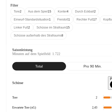
Filter
Tore
2
Aus dem Spiel
15
Konter
4
Durch Eckball
2
Einwurf-Standardsituation
1
Freistoß
1
Rechter Fuß
17
Kopfba
Linker Fuß
2
Schüsse im Strafraum
15
Schüsse außerhalb des Strafraums
8
Saisonleistung
Minuten auf dem Spielfeld
:
1.722
Total
Pro 90 Min.
P
Schüsse
Tore
2
Erwartete Tore (xG)
2,43