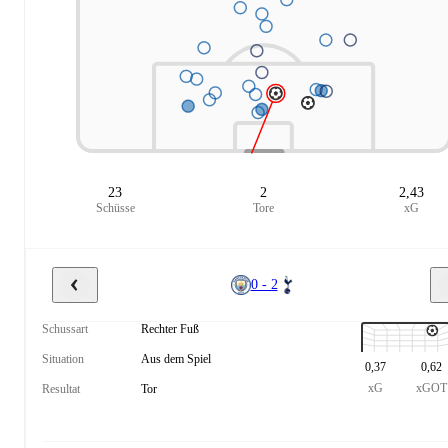
23
2
2,43
Schüsse
Tore
xG
0 - 2
Schussart
Rechter Fuß
Situation
Aus dem Spiel
0,37
0,62
xG
xGOT
Resultat
Tor