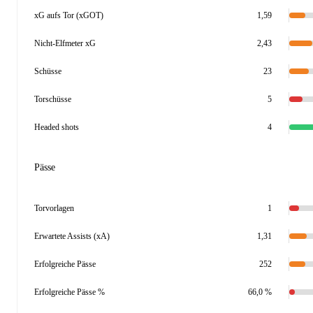
xG aufs Tor (xGOT)
1,59
Nicht-Elfmeter xG
2,43
Schüsse
23
Torschüsse
5
Headed shots
4
Pässe
Torvorlagen
1
Erwartete Assists (xA)
1,31
Erfolgreiche Pässe
252
Erfolgreiche Pässe %
66,0 %