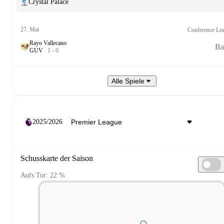
Crystal Palace
27. Mai
Conference Le
Rayo Vallecano
Ba
G
U
V
1
-
0
Alle Spiele
2025/2026
Schusskarte der Saison
Aufs Tor: 22 %