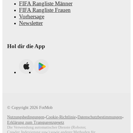
FIFA Rangliste Männer
FIFA Rangliste Frauen
Vorhersage
Newsletter
Hol dir die App
© Copyright
2026
FotMob
Nutzungsbedingungen
•
Cookie-Richtlinie
•
Datenschutzbestimmungen
•
Erklärung zum Transparenzgesetz
Die Verwendung automatischer Dienste (Roboter,
Crawler, Indexierung usw.) sowie anderer Methoden für