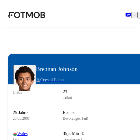
Zum Hauptinhalt springen
Brennan Johnson
Crystal Palace
23
Größe
Trikot
25 Jahre
Rechts
23.05.2001
Bevorzugter Fuß
Wales
35,3 Mio. €
Land
Transferwert