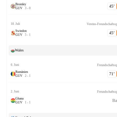
Bromley
45‎’‎
G
U
V
3
-
0
18. Juli
Vereins-Freundschaftssp
Swindon
45‎’‎
G
U
V
5
-
1
Wales
6. Juni
Freundschaftssp
Rumänien
71‎’‎
G
U
V
2
-
1
2. Juni
Freundschaftssp
Ghana
Ba
G
U
V
1
-
1