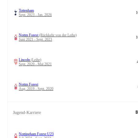
Tottenham
1
Sept. 2023 - Jan. 2026
Nottm Forest
(Rückkehr von der Leihe)
1
Juni 2021 - Sept. 2023
Lincoln
(Leihe)
Sept. 2020 - Mai 2021
Nottm Forest
Aug. 2019 - Sept. 2020
Jugend-Karriere
Nottingham Forest U23