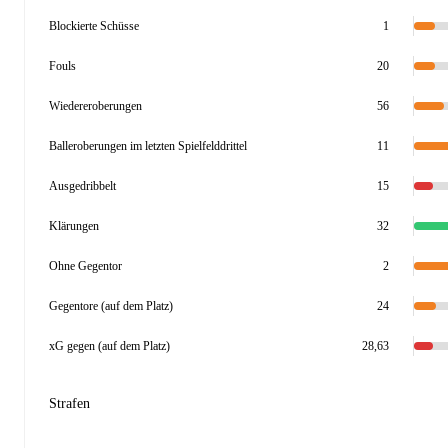
Blockierte Schüsse
1
Fouls
20
Wiedereroberungen
56
Balleroberungen im letzten Spielfelddrittel
11
Ausgedribbelt
15
Klärungen
32
Ohne Gegentor
2
Gegentore (auf dem Platz)
24
xG gegen (auf dem Platz)
28,63
Strafen