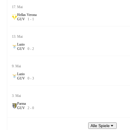
17. Mai
Hellas Verona
G
U
V
1
-
1
13. Mai
Lazio
G
U
V
0
-
2
9. Mai
Lazio
G
U
V
0
-
3
3. Mai
Parma
G
U
V
2
-
0
Alle Spiele