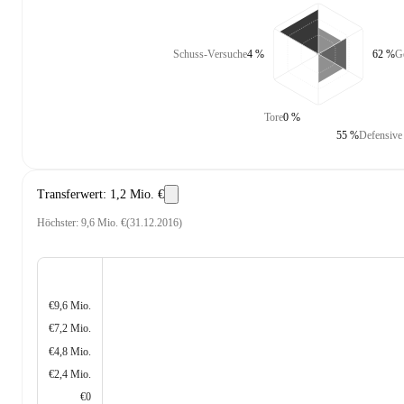
Schuss-Versuche
4 %
62 %
G
Tore
0 %
55 %
Defensive
Transferwert
:
1,2 Mio. €
Höchster
:
9,6 Mio. €
(
31.12.2016
)
€9,6 Mio.
€7,2 Mio.
€4,8 Mio.
€2,4 Mio.
€0