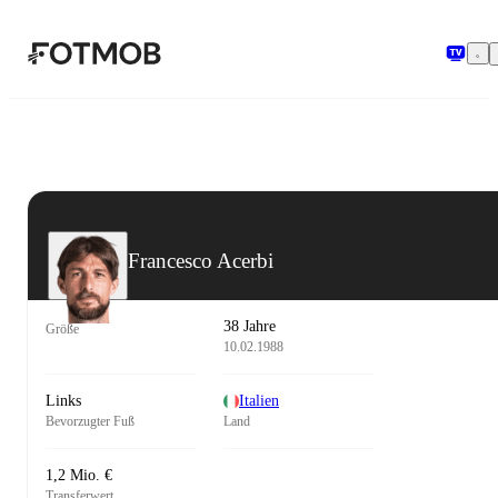
Zum Hauptinhalt springen
Francesco Acerbi
38 Jahre
Größe
10.02.1988
Links
Italien
Bevorzugter Fuß
Land
1,2 Mio. €
Transferwert