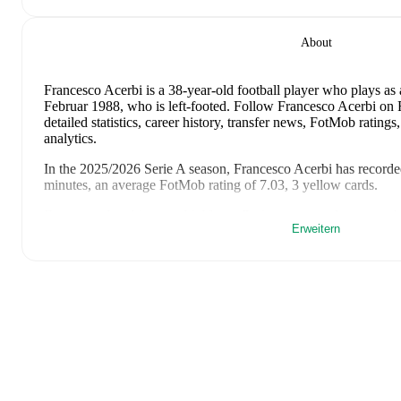
About
Francesco Acerbi
is a 38-year-old football player who plays as
Februar 1988, who is left-footed
.
Follow Francesco Acerbi on F
detailed statistics, career history, transfer news, FotMob rati
analytics.
In the
2025/2026
Serie A
season,
Francesco Acerbi
has recorde
minutes, an average FotMob rating of 7.03, 3 yellow cards
.
Francesco Acerbi
scores highly on
Rating
compared to
center 
Erweitern
Francesco Acerbi
's
10
most recent matches are shown below. Vis
details including lineups, match events, and advanced statistics:
23. Mai 2026
:
3
-
3
draw
away at
Bologna
(
unused substitute
17. Mai 2026
:
1
-
1
draw
at home vs
Hellas Verona
(
90 minu
13. Mai 2026
:
2
-
0
win
away at
Lazio
(
unused substitute
)
9. Mai 2026
:
3
-
0
win
away at
Lazio
(
90 minutes
,
7.0 FotMo
3. Mai 2026
:
2
-
0
win
at home vs
Parma
(
unused substitute
)
26. April 2026
:
2
-
2
draw
away at
Torino
(
unused substitute
)