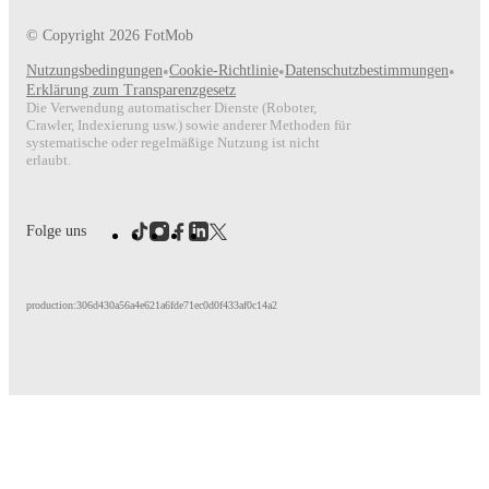
© Copyright
2026
FotMob
Nutzungsbedingungen
•
Cookie-Richtlinie
•
Datenschutzbestimmungen
•
Erklärung zum Transparenzgesetz
Die Verwendung automatischer Dienste (Roboter,
Crawler, Indexierung usw.) sowie anderer Methoden für
systematische oder regelmäßige Nutzung ist nicht
erlaubt.
Folge uns
production:306d430a56a4e621a6fde71ec0d0f433af0c14a2