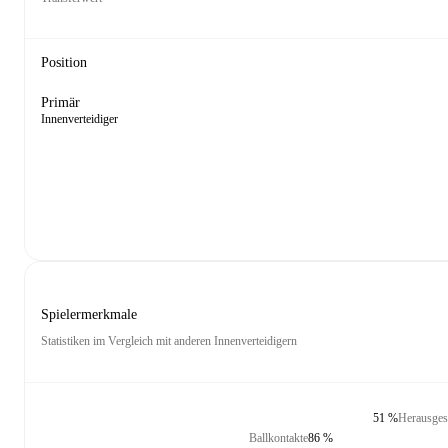
Position
Primär
Innenverteidiger
Spielermerkmale
Statistiken im Vergleich mit anderen Innenverteidigern
51 %
Herausges
Ballkontakte
86 %