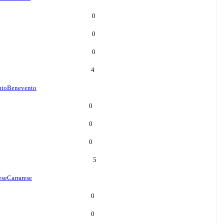
0
0
0
4
nto
Benevento
0
0
0
5
ese
Carrarese
0
0