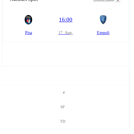
16:00
Pisa
17. Aug.
Empoli
#
SP
TD