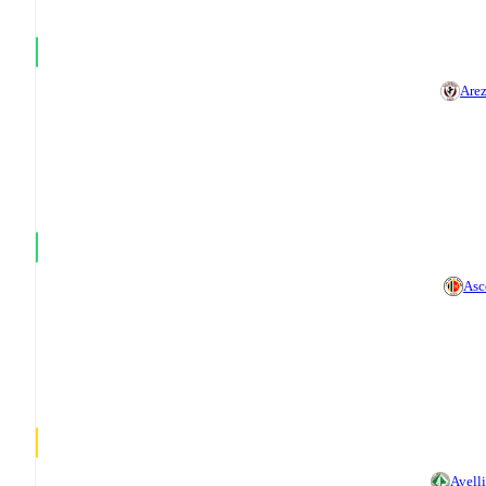
Are
Asc
Avell