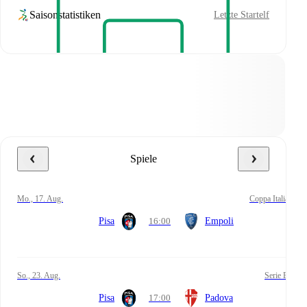
Saisonstatistiken
Letzte Startelf
Spiele
Mo., 17. Aug.
Coppa Italia
Pisa
16:00
Empoli
So., 23. Aug.
Serie B
Pisa
17:00
Padova