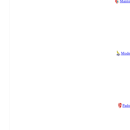
Manto
Mode
Pad