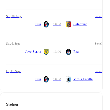
So., 30. Aug.
Serie B
Pisa
19:00
Catanzaro
So., 6. Sept.
Serie B
Juve Stabia
13:00
Pisa
Fr., 11. Sept.
Serie B
Pisa
19:00
Virtus Entella
Stadion