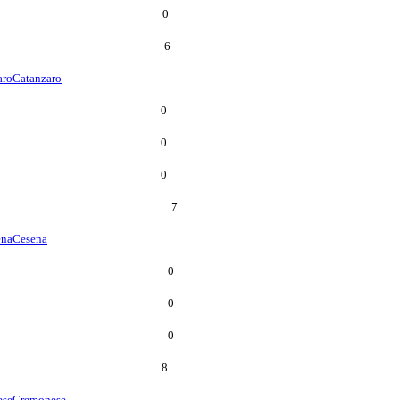
0
6
aro
Catanzaro
0
0
0
7
ena
Cesena
0
0
0
8
ese
Cremonese