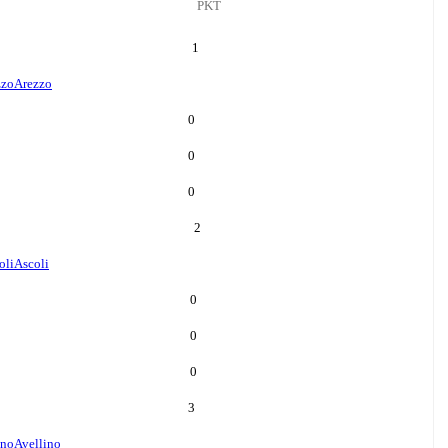
PKT
1
zzo
Arezzo
0
0
0
2
oli
Ascoli
0
0
0
3
ino
Avellino