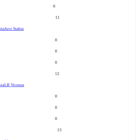
0
11
bia
Juve Stabia
0
0
0
12
nza
LR Vicenza
0
0
0
13