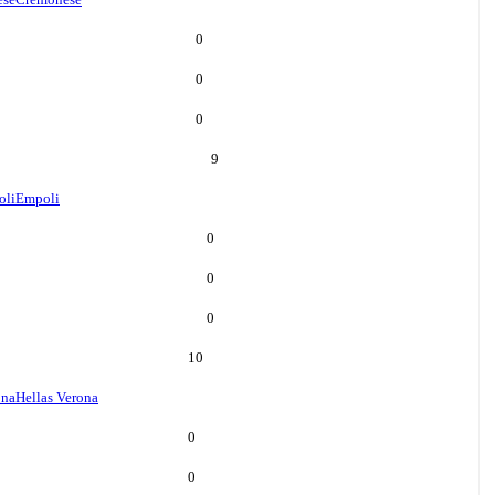
0
0
0
9
oli
Empoli
0
0
0
10
ona
Hellas Verona
0
0