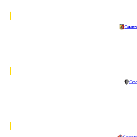
Catanz
Ces
Cremon