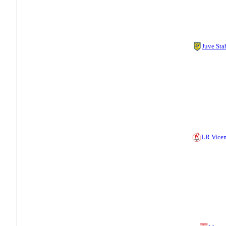
Juve Sta
LR Vice