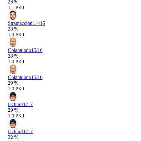
26 %
1,1 PKT
Stramaccioni
14/15
28 %
1,0 PKT
Colantuono
15/16
28 %
1,0 PKT
Colantuono
15/16
29 %
1,0 PKT
Iachini
16/17
29 %
1,0 PKT
Iachini
16/17
32 %