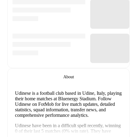
About
Udinese is a football club
based in Udine, Italy
, playing
their home matches at Bluenergy Stadium
.
Follow
Udinese on FotMob for live match updates, detailed
statistics, squad information, transfer news, and
comprehensive performance analytics.
Udinese
have been in
a difficult spell
recently, winning
0
of their last
5
matches (
0
% win rate). They have
scored
4
goals
and conceded
9
during this period.