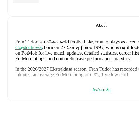
About
Fran Tudor
is a 30-year-old football player who plays as a cent
Częstochowa
, born on 27 Σεπτεμβρίου 1995, who is right-foot
on FotMob for live match updates, detailed statistics, career his
FotMob ratings, and comprehensive performance analytics.
In the
2026/2027
Ekstraklasa
season,
Fran Tudor
has recorded
minutes, an average FotMob rating of 6.95, 1 yellow card
.
Fran Tudor
's
10
most recent matches are shown below. Visit eac
Ανάπτυξη
details including lineups, match events, and advanced statistics:
6 Αυγούστου 2026
:
0
-
0
draw
at home vs
Hammarby
(
25 mi
2 Αυγούστου 2026
:
1
-
2
loss
away at
Śląsk Wrocław
(
unused
30 Ιουλίου 2026
:
4
-
0
win
away at
Valletta
(
90 minutes
,
1 ye
26 Ιουλίου 2026
:
1
-
2
loss
at home vs
Wisła Płock
(
90 minut
FotMob rating
)
23 Ιουλίου 2026
:
3
-
1
win
at home vs
Valletta
(
90 minutes
)