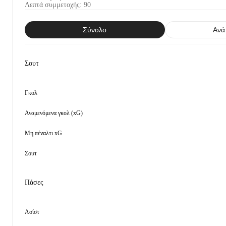
Λεπτά συμμετοχής
:
90
Σύνολο
Ανά
Σουτ
Γκολ
Αναμενόμενα γκολ (xG)
Μη πέναλτι xG
Σουτ
Πάσες
Ασίστ