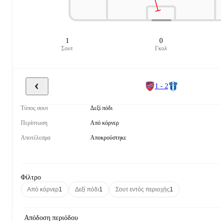
1
0
Σουτ
Γκολ
1 - 2
Τύπος σουτ
Δεξί πόδι
Περίπτωση
Από κόρνερ
Αποτέλεσμα
Αποκρούστηκε
Φίλτρο
Από κόρνερ
1
Δεξί πόδι
1
Σουτ εντός περιοχής
1
Απόδοση περιόδου