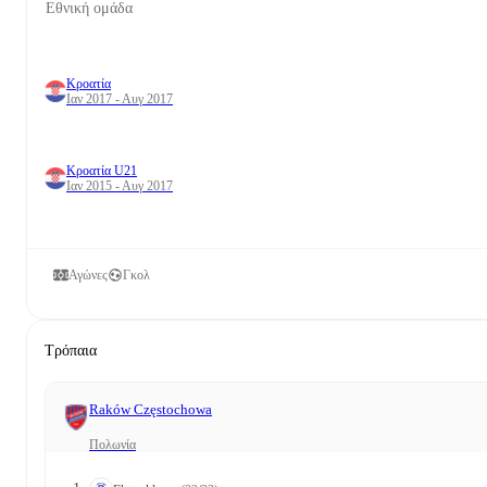
Εθνική ομάδα
Κροατία
Ιαν 2017 - Αυγ 2017
Κροατία U21
Ιαν 2015 - Αυγ 2017
Αγώνες
Γκολ
Τρόπαια
Raków Częstochowa
Πολωνία