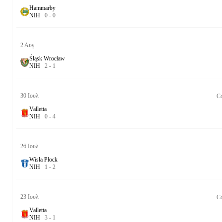
Hammarby
Ν
Ι
Η
0
-
0
2 Αυγ
Śląsk Wrocław
Ν
Ι
Η
2
-
1
30 Ιουλ
Co
Valletta
Ν
Ι
Η
0
-
4
26 Ιουλ
Wisła Płock
Ν
Ι
Η
1
-
2
23 Ιουλ
Co
Valletta
Ν
Ι
Η
3
-
1