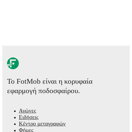
and other key events.
Το FotMob είναι η κορυφαία
εφαρμογή ποδοσφαίρου.
Αγώνες
Ειδήσεις
Κέντρο μεταγραφών
Φήμες