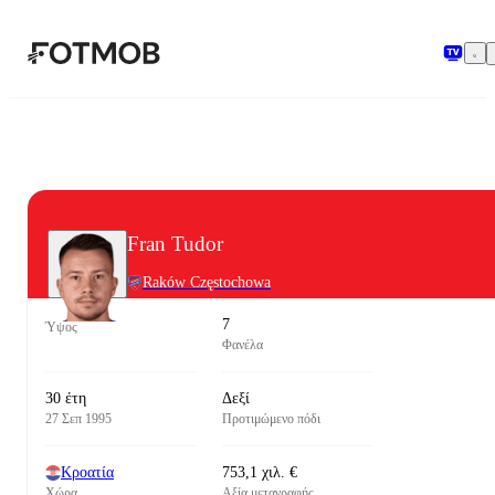
Μετάβαση στο κύριο περιεχόμενο
Fran Tudor
Raków Częstochowa
7
Ύψος
Φανέλα
30 έτη
Δεξί
27 Σεπ 1995
Προτιμώμενο πόδι
Κροατία
753,1 χιλ. €
Χώρα
Αξία μεταγραφής