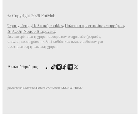
© Copyright
2026
FotMob
Όροι χρήσης
•
Πολιτική cookies
•
Πολιτική προστασίας απορρήτου
•
Δήλωση Νόμου Διαφάνειας
Δεν επιτρέπεται η χρήση αυτόματων υπηρεσιών (ρομπότ,
crawler, ευρετηρίαση κ.λπ.) καθώς και άλλων μεθόδων για
συστηματική ή τακτική χρήση.
Ακολούθησέ μας
production:36eda93b4438b099c2235a8b0351d2e8a67184d2