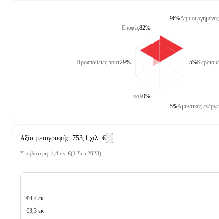
96%
Δημιουργημένες 
Επαφές
82%
Προσπάθειες σουτ
29%
5%
Κερδισμέ
Γκολ
0%
5%
Αμυντικές ενέργε
Αξία μεταγραφής
:
753,1 χιλ. €
Υψηλότερη
:
4,4 εκ. €
(
1 Σεπ 2023
)
€4,4 εκ.
€3,3 εκ.