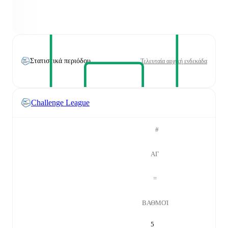
Στατιστικά περιόδου
Τελευταία αρχική ενδεκάδα
Challenge League
#
ΑΓ
=
ΒΑΘΜΟΊ
5