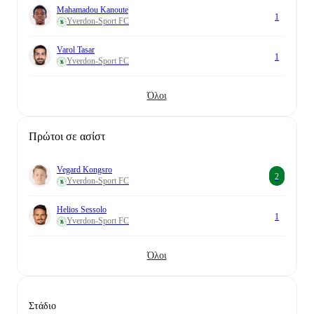
Mahamadou Kanoute
1
Yverdon-Sport FC
Varol Tasar
1
Yverdon-Sport FC
Όλοι
Πρώτοι σε ασίστ
Vegard Kongsro
2
Yverdon-Sport FC
Helios Sessolo
1
Yverdon-Sport FC
Όλοι
Στάδιο