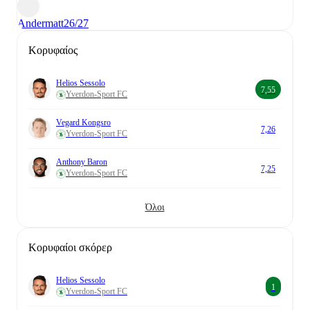
Andermatt
26/27
Κορυφαίος
Helios Sessolo
7,55
Yverdon-Sport FC
Vegard Kongsro
7,26
Yverdon-Sport FC
Anthony Baron
7,25
Yverdon-Sport FC
Όλοι
Κορυφαίοι σκόρερ
Helios Sessolo
1
Yverdon-Sport FC