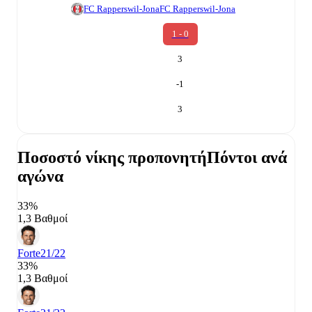
FC Rapperswil-Jona
FC Rapperswil-Jona
1 - 0
3
-1
3
Ποσοστό νίκης προπονητή
Πόντοι ανά
αγώνα
33%
1,3 Βαθμοί
Forte
21/22
33%
1,3 Βαθμοί