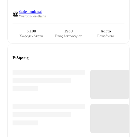
Stade municipal
Yverdon-les-Bains
5.100
1960
Χόρτο
Χωρητικότητα
Έτος λειτουργίας
Επιφάνεια
Ειδήσεις