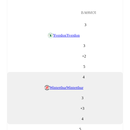
ΒΑΘΜΟΊ
3
Yverdon
Yverdon
3
+
2
5
4
Winterthur
Winterthur
3
+
3
4
5