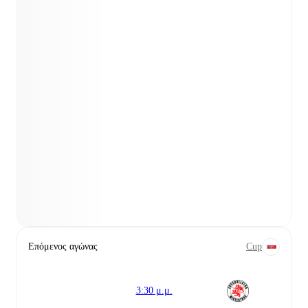
Επόμενος αγώνας
Cup
3:30 μ.μ.