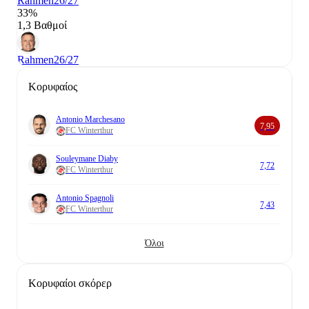
Rahmen
26/27
33%
1,3 Βαθμοί
Rahmen
26/27
Κορυφαίος
Antonio Marchesano
7,95
FC Winterthur
Souleymane Diaby
7,72
FC Winterthur
Antonio Spagnoli
7,43
FC Winterthur
Όλοι
Κορυφαίοι σκόρερ