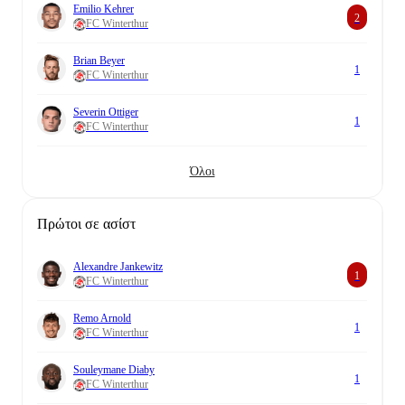
Emilio Kehrer
2
FC Winterthur
Brian Beyer
1
FC Winterthur
Severin Ottiger
1
FC Winterthur
Όλοι
Πρώτοι σε ασίστ
Alexandre Jankewitz
1
FC Winterthur
Remo Arnold
1
FC Winterthur
Souleymane Diaby
1
FC Winterthur